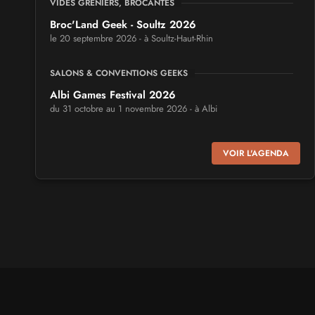
VIDES GRENIERS, BROCANTES
Broc'Land Geek - Soultz 2026
le 20 septembre 2026 - à Soultz-Haut-Rhin
SALONS & CONVENTIONS GEEKS
Albi Games Festival 2026
du 31 octobre au 1 novembre 2026 - à Albi
SALONS & CONVENTIONS GEEKS
VOIR L'AGENDA
Virtual Calais - salon du jeu vidéo et des loisirs
numériques 2026
les 3 et 4 octobre 2026 - à Calais
SALONS & CONVENTIONS GEEKS
Trolls et Légendes 2027
du 26 au 28 mars 2027 - à Mons
CULTURE JAPONAISE ET OTAKU