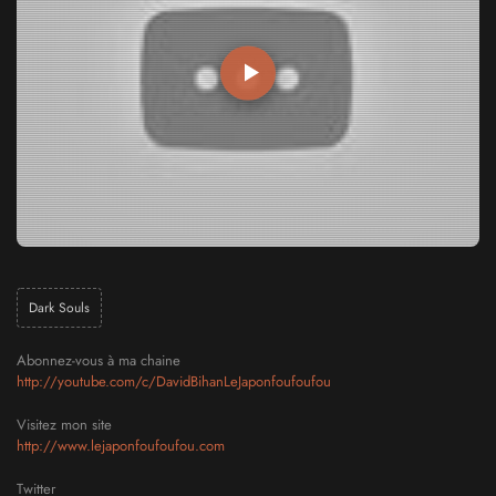
Dark Souls
Abonnez-vous à ma chaine
http://youtube.com/c/DavidBihanLeJaponfoufoufou
Visitez mon site
http://www.lejaponfoufoufou.com
Twitter