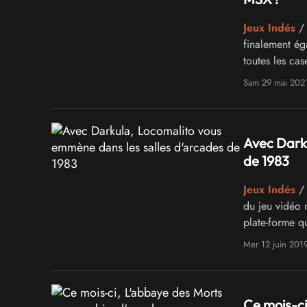
Jeux Indés
/ 
finalement ég
toutes les cas
Sam 29 mai 202
Avec Darku
de 1983
Jeux Indés
/ 
du jeu vidéo n
plate-forme q
Mer 12 juin 201
Ce mois-ci