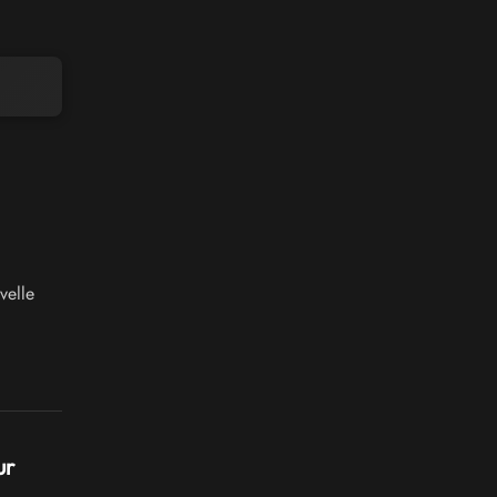
velle
ur