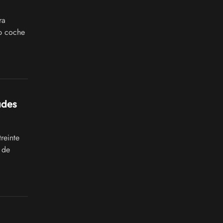
ra
ep coche
ades
reinte
 de