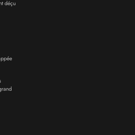
nt déçu
nappée
s
 grand