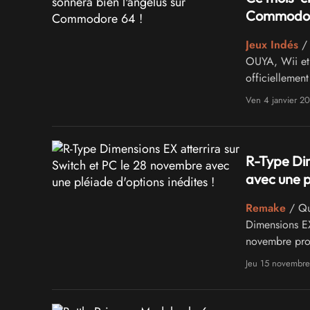
Commodor
Jeux Indés
/ 
OUYA, Wii et 
officiellemen
L'abbaye des M
Ven 4 janvier 2
Locomalito.
R-Type Dim
avec une p
Remake
/ Qu
Dimensions EX
novembre proc
tout un tas de
Jeu 15 novembr