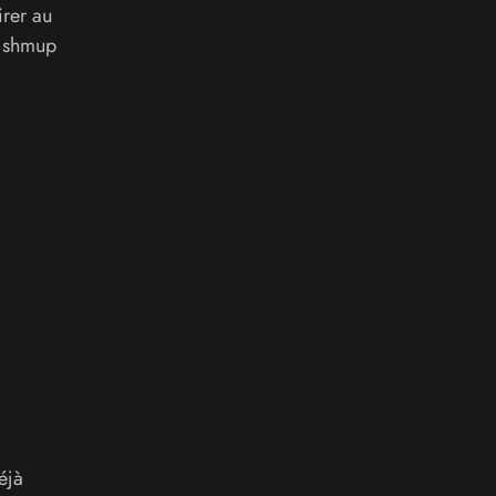
irer au
x shmup
éjà