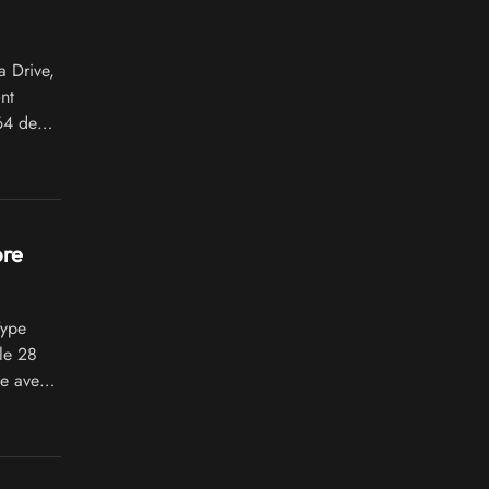
 Drive,
nt
64 de
bre
Type
le 28
de avec