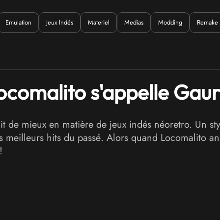
Emulation
Jeux Indés
Materiel
Medias
Modding
Remake
uoi ?
ocomalito s'appelle Gau
it de mieux en matière de jeux indés néoretro. Un st
es meilleurs hits du passé. Alors quand Locomalito 
!