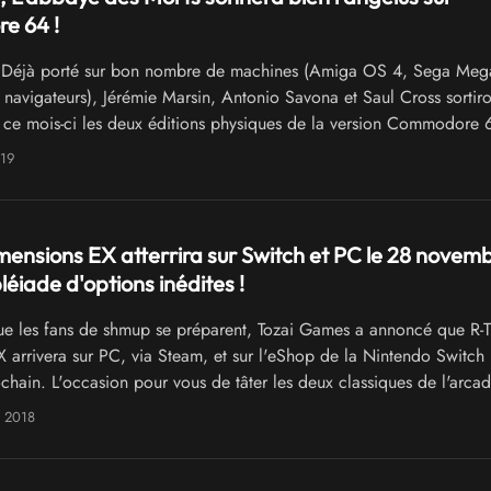
e 64 !
Déjà porté sur bon nombre de machines (Amiga OS 4, Sega Mega
navigateurs), Jérémie Marsin, Antonio Savona et Saul Cross sortiro
t ce mois-ci les deux éditions physiques de la version Commodore 
orts. Ils ajoutent ainsi leur pierre à l'édifice monumental initié par
019
ensions EX atterrira sur Switch et PC le 28 novem
léiade d'options inédites !
e les fans de shmup se préparent, Tozai Games a annoncé que R-
 arrivera sur PC, via Steam, et sur l'eShop de la Nintendo Switch 
hain. L'occasion pour vous de tâter les deux classiques de l'arca
 nouveautés très plaisantes !
e 2018