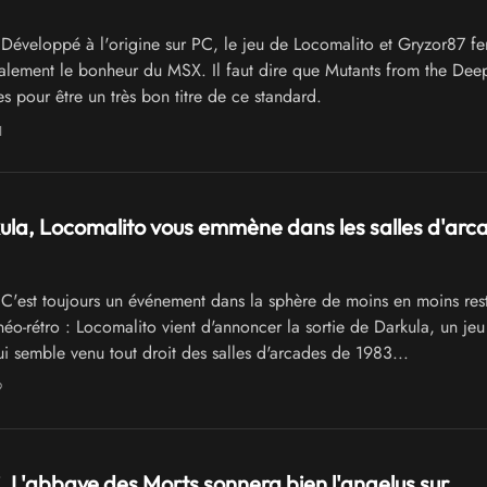
Développé à l'origine sur PC, le jeu de Locomalito et Gryzor87 fe
alement le bonheur du MSX. Il faut dire que Mutants from the De
es pour être un très bon titre de ce standard.
1
la, Locomalito vous emmène dans les salles d'arc
C'est toujours un événement dans la sphère de moins en moins rest
éo-rétro : Locomalito vient d'annoncer la sortie de Darkula, un jeu
ui semble venu tout droit des salles d'arcades de 1983...
9
, L'abbaye des Morts sonnera bien l'angelus sur