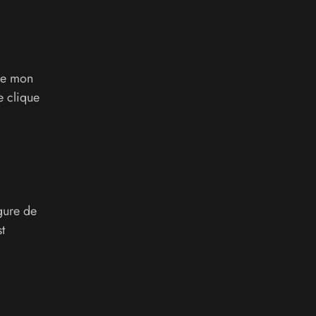
 de mon
e clique
igure de
t