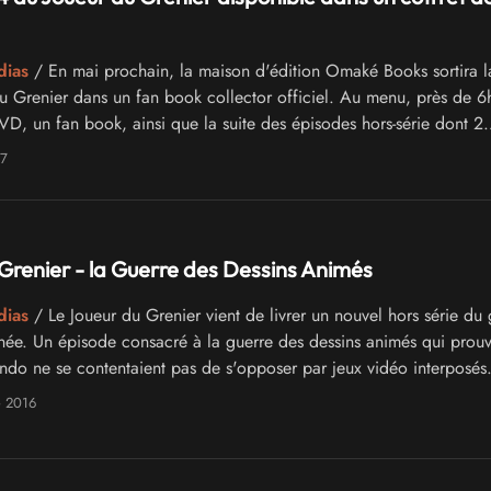
dias
/ En mai prochain, la maison d'édition Omaké Books sortira l
u Grenier dans un fan book collector officiel. Au menu, près de 6
VD, un fan book, ainsi que la suite des épisodes hors-série dont 2
lement inédits et de nombreux bonus !
17
Grenier - la Guerre des Dessins Animés
dias
/ Le Joueur du Grenier vient de livrer un nouvel hors série du 
année. Un épisode consacré à la guerre des dessins animés qui prou
ndo ne se contentaient pas de s'opposer par jeux vidéo interposés
e 2016