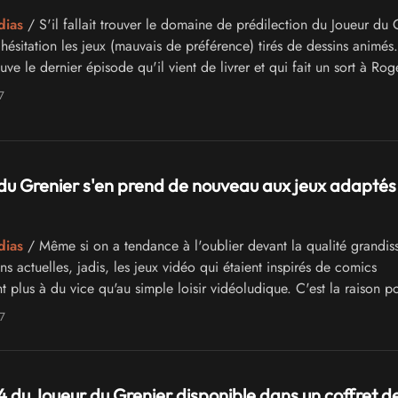
dias
/ S'il fallait trouver le domaine de prédilection du Joueur du 
 hésitation les jeux (mauvais de préférence) tirés de dessins animés.
ve le dernier épisode qu'il vient de livrer et qui fait un sort à Rog
S.
7
du Grenier s'en prend de nouveau aux jeux adaptés
dias
/ Même si on a tendance à l'oublier devant la qualité grandis
s actuelles, jadis, les jeux vidéo qui étaient inspirés de comics
t plus à du vice qu'au simple loisir vidéoludique. C'est la raison p
oueur du Grenier pioche aujourd'hui de nouveau dans cette grande
7
ous sortir quelques pépites...
4 du Joueur du Grenier disponible dans un coffret d