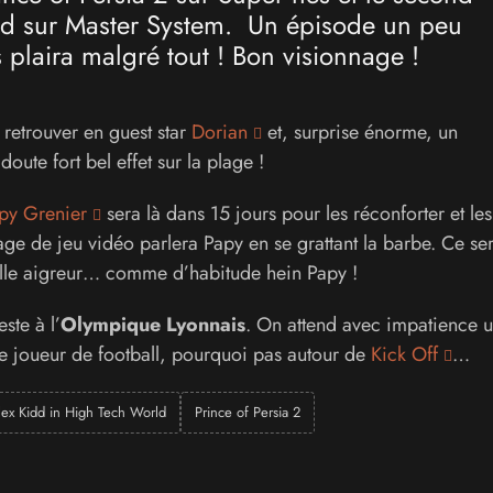
rld sur Master System. Un épisode un peu
s plaira malgré tout ! Bon visionnage !
 retrouver en guest star
Dorian
et, surprise énorme, un
doute fort bel effet sur la plage !
py Grenier
sera là dans 15 jours pour les réconforter et les
age de jeu vidéo parlera Papy en se grattant la barbe. Ce se
lle aigreur… comme d’habitude hein Papy !
este à l’
Olympique Lyonnais
. On attend avec impatience 
 joueur de football, pourquoi pas autour de
Kick Off
…
lex Kidd in High Tech World
Prince of Persia 2