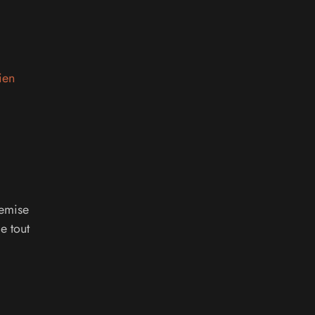
ien
hemise
e tout