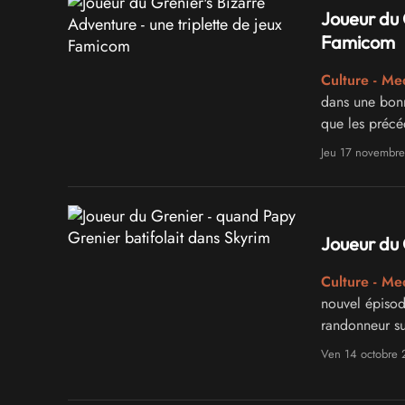
Joueur du 
Famicom
Culture - Me
dans une bonn
que les précé
Jeu 17 novembr
Joueur du 
Culture - Me
nouvel épisode
randonneur sur
Poneys sauvag
Ven 14 octobre 