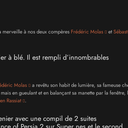
 à merveille à nos deux compères
Frédéric Molas
et
Sébast
r à blé. Il est rempli d’innombrables
édéric Molas
a revêtu son habit de lumière, sa fameuse c
ais en gueulant et en balançant sa manette par la fenêtre, l
en Rassiat
.
enier avec une compil de 2 suites
rince of Persia 2 sur Super nes et le second