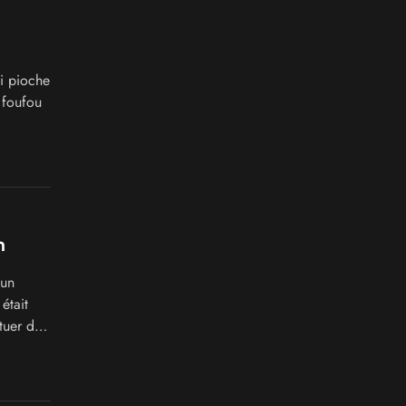
i pioche
 foufou
m
 un
était
tuer des