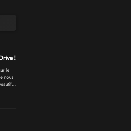
rive !
ur le
ue nous
eautiful