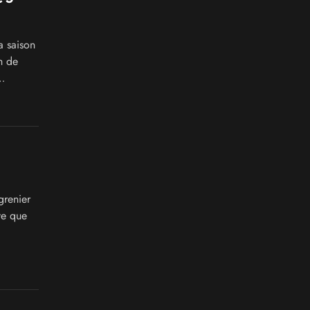
a saison
h de
grenier
ve que
.