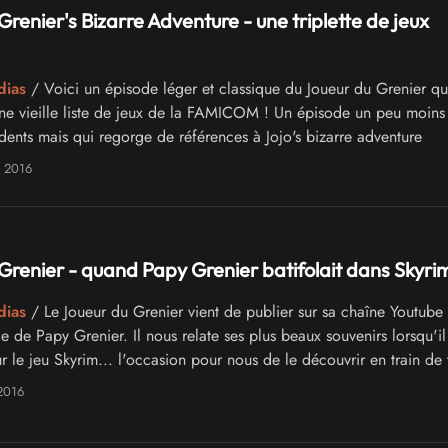
Grenier's Bizarre Adventure - une triplette de jeux
dias
/ Voici un épisode léger et classique du Joueur du Grenier qu
e vieille liste de jeux de la FAMICOM ! Un épisode un peu moins
dents mais qui regorge de références à Jojo's bizarre adventure
e 2016
Grenier - quand Papy Grenier batifolait dans Skyri
dias
/ Le Joueur du Grenier vient de publier sur sa chaîne Youtube
 de Papy Grenier. Il nous relate ses plus beaux souvenirs lorsqu'il 
 le jeu Skyrim... l'occasion pour nous de le découvrir en train de 
es dans les provinces de Bordeciel !
2016