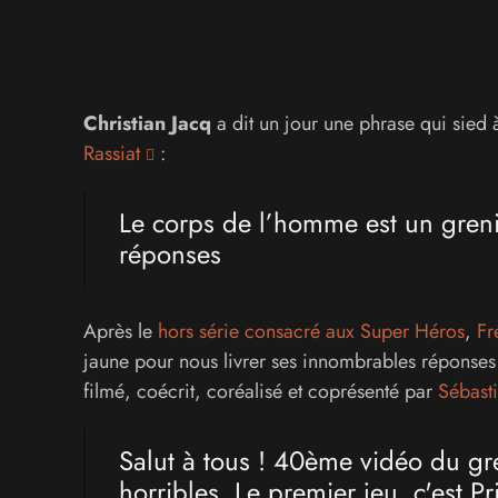
Christian Jacq
a dit un jour une phrase qui sied
Rassiat
:
Le corps de l’homme est un grenie
réponses
Après le
hors série consacré aux Super Héros
,
Fr
jaune pour nous livrer ses innombrables réponses m
filmé, coécrit, coréalisé et coprésenté par
Sébasti
Salut à tous ! 40ème vidéo du gr
horribles. Le premier jeu, c'est P