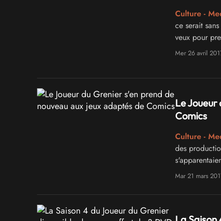
Culture - Me
ce serait sans
veux pour preu
Rabbit sur NE
Mer 26 avril 201
Le Joueur 
Comics
Culture - Me
des production
s'apparentaien
laquelle le J
Mar 21 mars 201
cochon pour n
La Saison 