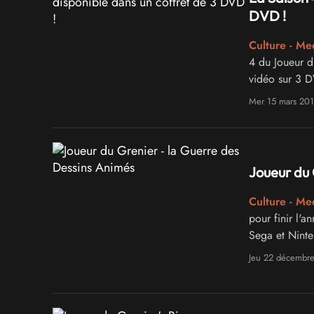
DVD !
Culture - Me
4 du Joueur d
vidéo sur 3 D
épisodes tota
Mer 15 mars 20
Joueur du 
Culture - Me
pour finir l'
Sega et Ninte
Jeu 22 décembr