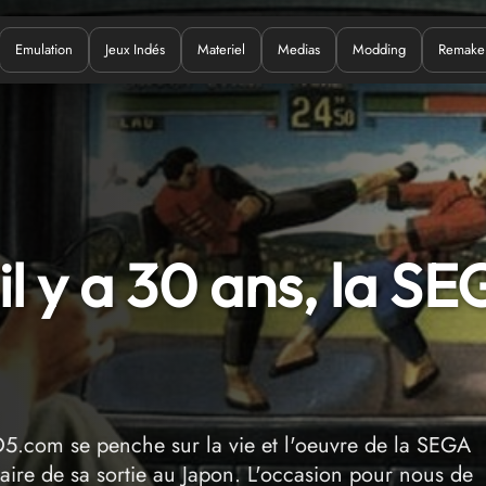
Emulation
Jeux Indés
Materiel
Medias
Modding
Remake
Quoi ?
l y a 30 ans, la S
5.com se penche sur la vie et l'oeuvre de la SEGA
ire de sa sortie au Japon. L'occasion pour nous de