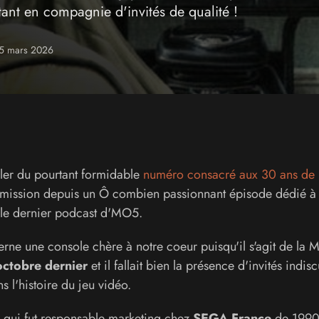
tant en compagnie d'invités de qualité !
25 mars 2026
er du pourtant formidable
numéro consacré aux 30 ans de 
 l'émission depuis un Ô combien passionnant épisode dédié 
 le dernier podcast d'MO5.
rne une console chère à notre coeur puisqu'il s'agit de la 
ctobre dernier
et il fallait bien la présence d'invités indis
s l'histoire du jeu vidéo.
n
qui fut responsable marketing chez
SEGA France
de 1990