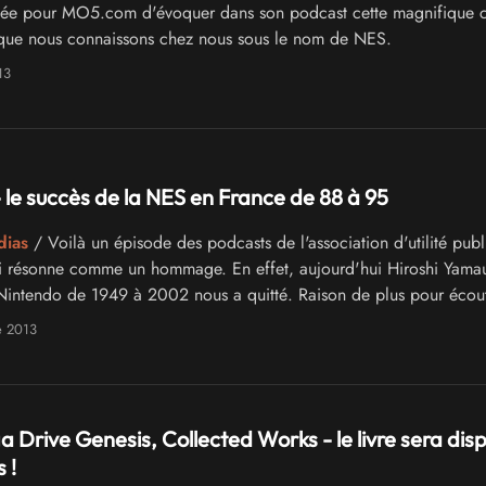
évée pour MO5.com d'évoquer dans son podcast cette magnifique 
que nous connaissons chez nous sous le nom de NES.
13
 le succès de la NES en France de 88 à 95
dias
/ Voilà un épisode des podcasts de l'association d'utilité pub
résonne comme un hommage. En effet, aujourd'hui Hiroshi Yamau
Nintendo de 1949 à 2002 nous a quitté. Raison de plus pour écout
ionnante dédiée à la firme nippone.
e 2013
Drive Genesis, Collected Works - le livre sera dis
 !