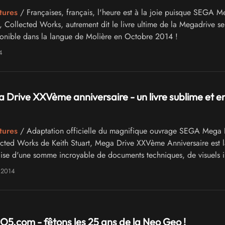
tures
/ Françaises, français, l'heure est à la joie puisque SEGA M
, Collected Works, autrement dit le livre ultime de la Megadrive se
sponible dans la langue de Molière en Octobre 2014 !
4
Drive XXVème anniversaire - un livre sublime et e
tures
/ Adaptation officielle du magnifique ouvrage SEGA Mega 
cted Works de Keith Stuart, Mega Drive XXVème Anniversaire est l
aise d'une somme incroyable de documents techniques, de visuels in
ue de la console ponctué d'une trentaine d'interviews uniques.
 2014
e si vous aimez de près ou de loin à la console de Sega !
5.com - fêtons les 25 ans de la Neo Geo !