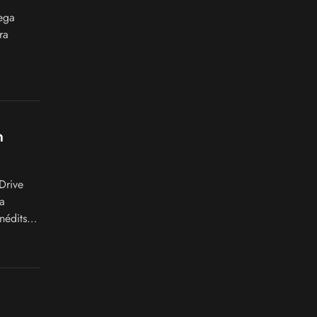
ega
ra
n
Drive
a
édits et