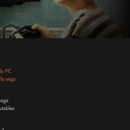
la PC
à
la saga
Mega
cutables
 à