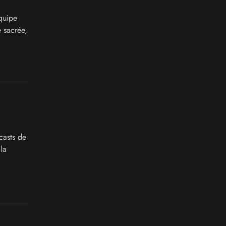
quipe
 sacrée,
casts de
la