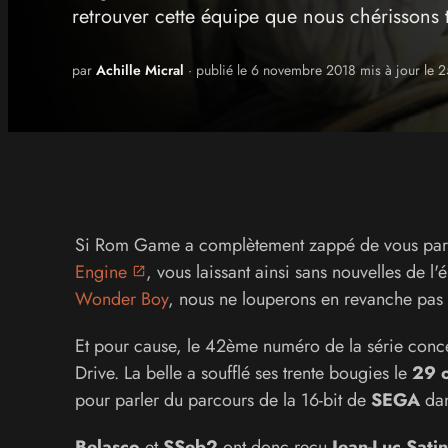
retrouver cette équipe que nous chérissons 
par
Achille Micral
· publié le 6 novembre 2018 mis à jour le 
Si Rom Game a complètement zappé de vous parl
Engine
, vous laissant ainsi sans nouvelles de
Wonder Boy
, nous ne louperons en revanche pas
Et pour cause, le 42ème numéro de la série conce
Drive. La belle a soufflé ses trente bougies le
29 o
pour parler du parcours de la 16-bit de
SEGA
dan
Belasco
et
SSeb2
ont donc reçu
Jean-Luc Sati