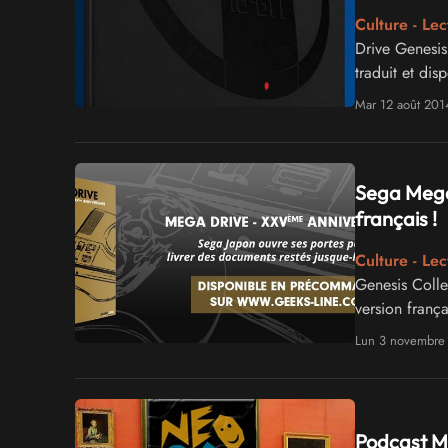
Culture - Lec
Drive Genesis
traduit et di
Mar 12 août 201
Sega Mega 
français !
Culture - Lec
Genesis Colle
version franç
d'un historiq
Lun 3 novembre
Incontournabl
Podcast MO