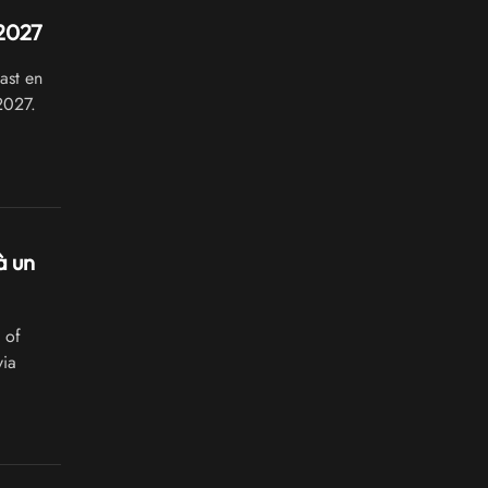
 2027
ast en
2027.
à un
 of
via