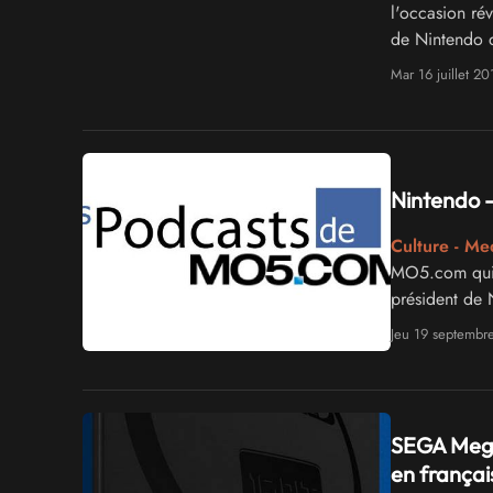
l'occasion r
de Nintendo 
Mar 16 juillet 20
Nintendo -
Culture - Me
MO5.com qui 
président de 
émission pass
Jeu 19 septembr
SEGA Mega 
en français