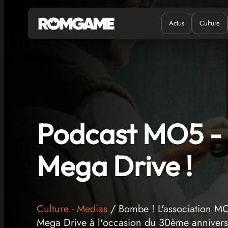
Actus
Culture
Quand ?
Où ?
Podcast MO5 - i
Mega Drive !
Culture
-
Medias
/ Bombe ! L'association MO
Mega Drive à l'occasion du 30ème anniversa