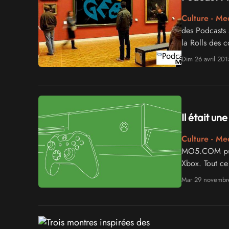
Culture - Me
des Podcasts 
la Rolls des 
Dim 26 avril 201
Il était un
Culture - Me
MO5.COM publi
Xbox. Tout ce
hexagonal se t
Mar 29 novembr