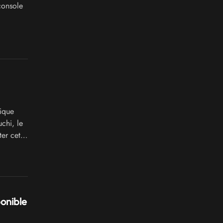
console
lique
chi, le
er cette
ponible