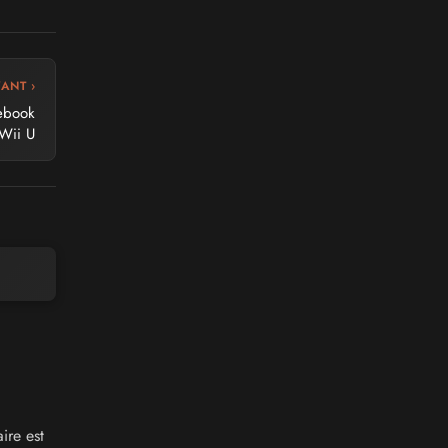
VANT ›
ebook
 Wii U
ire est