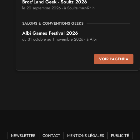
Broc'Land Geek - Soultz 2026
le 20 septembre 2026 - à Soultz-Haut-Rhin
SALONS & CONVENTIONS GEEKS
Albi Games Festival 2026
du 31 octobre au 1 novembre 2026 - à Albi
SALONS & CONVENTIONS GEEKS
VOIR L'AGENDA
Virtual Calais - salon du jeu vidéo et des loisirs
numériques 2026
les 3 et 4 octobre 2026 - à Calais
SALONS & CONVENTIONS GEEKS
Trolls et Légendes 2027
du 26 au 28 mars 2027 - à Mons
CULTURE JAPONAISE ET OTAKU
Mang'Azur 2027
NEWSLETTER
CONTACT
MENTIONS LÉGALES
PUBLICITÉ