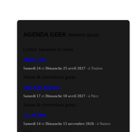
AGENDA GEEK
derniers ajouts
Culture Japonaise et Otaku
Mang'Azur
Samedi 24
et
Dimanche 25 avril 2027
- à Toulon
Salons & conventions geeks
Play Azur Festival
Samedi 17
et
Dimanche 18 avril 2027
- à Nice
Salons & conventions geeks
Art To Play
Samedi 14
et
Dimanche 15 novembre 2026
- à Nantes