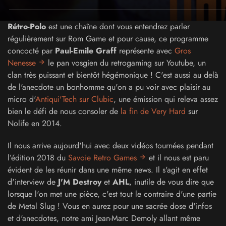
Rétro-Polo
est une chaîne dont vous entendrez parler
régulièrement sur Rom Game et pour cause, ce programme
concocté par
Paul-Emile Graff
représente avec
Gros
Nenesse
le pan vosgien du retrogaming sur Youtube, un
clan très puissant et bientôt hégémonique ! C'est aussi au delà
de l'anecdote un bonhomme qu'on a pu voir avec plaisir au
micro d'
Antiqui'Tech sur Clubic
, une émission qui releva assez
bien le défi de nous consoler de
la fin de Very Hard
sur
Nolife en 2014.
Il nous arrive aujourd'hui avec deux vidéos tournées pendant
l’édition 2018 du
Savoie Retro Games
et il nous est paru
évident de les réunir dans une même news. Il s'agit en effet
d'interview de
J'M Destroy
et
AHL
, inutile de vous dire que
lorsque l'on met une pièce, c'est tout le contraire d'une partie
de Metal Slug ! Vous en aurez pour une sacrée dose d'infos
et d'anecdotes, notre ami Jean-Marc Demoly allant même