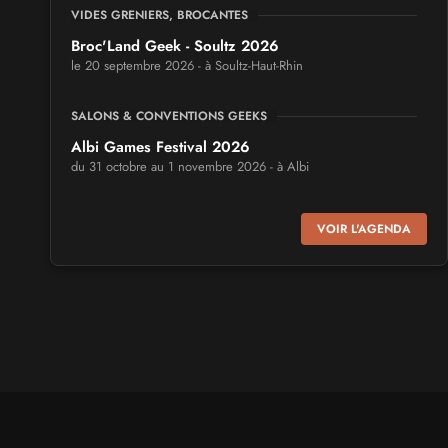
VIDES GRENIERS, BROCANTES
Broc'Land Geek - Soultz 2026
le 20 septembre 2026 - à Soultz-Haut-Rhin
SALONS & CONVENTIONS GEEKS
Albi Games Festival 2026
du 31 octobre au 1 novembre 2026 - à Albi
SALONS & CONVENTIONS GEEKS
VOIR L'AGENDA
Virtual Calais - salon du jeu vidéo et des loisirs
numériques 2026
les 3 et 4 octobre 2026 - à Calais
SALONS & CONVENTIONS GEEKS
Trolls et Légendes 2027
du 26 au 28 mars 2027 - à Mons
CULTURE JAPONAISE ET OTAKU