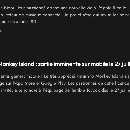
 bidouilleur passionné donne une nouvelle vie à l'Apple II en le
en lecteur de musique connecté. Un projet rétro qui ravira les nosta
ique des années 80.
4
onkey Island : sortie imminente sur mobile le 27 juill
amis gamers mobile ! Le très apprécié Return to Monkey Island s'a
rge sur l'App Store et Google Play. Les passionnés de cette licence
invités à se joindre à l'équipage de Terrible Toybox dès le 27 juille
préinscriptions sont ouvertes pour ceux qui ne peuvent plus attendr
3