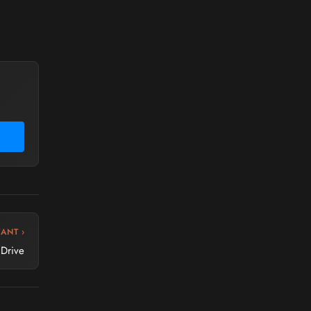
VANT ›
Drive