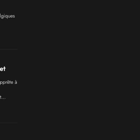
lgiques
et
pprête à
t
e !