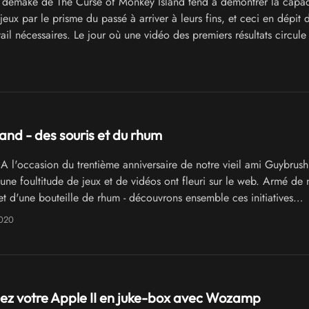
 demake de The Curse of Monkey Island tend à démontrer la capac
 jeux par le prisme du passé à arriver à leurs fins, et ceci en dépit 
ail nécessaires. Le jour où une vidéo des premiers résultats circule 
lions parler un peu de ce phénomène typique du rétrogaming.
and - des souris et du rhum
A l'occasion du trentième anniversaire de notre vieil ami Guybrush
ne foultitude de jeux et de vidéos ont fleuri sur le web. Armé de 
 et d'une bouteille de rhum - découvrons ensemble ces initiatives
tes.
2020
ez votre Apple II en juke-box avec Wozamp