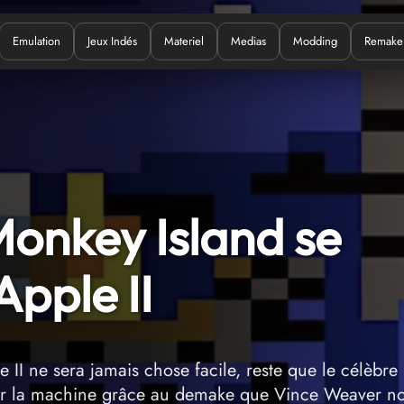
Emulation
Jeux Indés
Materiel
Medias
Modding
Remake
Quoi ?
onkey Island se
Apple II
 II ne sera jamais chose facile, reste que le célèbre
 sur la machine grâce au demake que Vince Weaver n