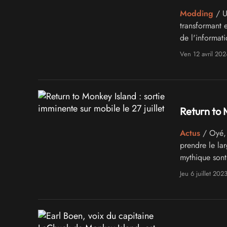
Modding
/ Un
transformant 
de l'informat
Ven 12 avril 202
Return to M
Actus
/ Oyé, 
prendre le la
mythique sont 
prochain. Les 
Jeu 6 juillet 202