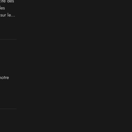
ité des
des
sur le
notre