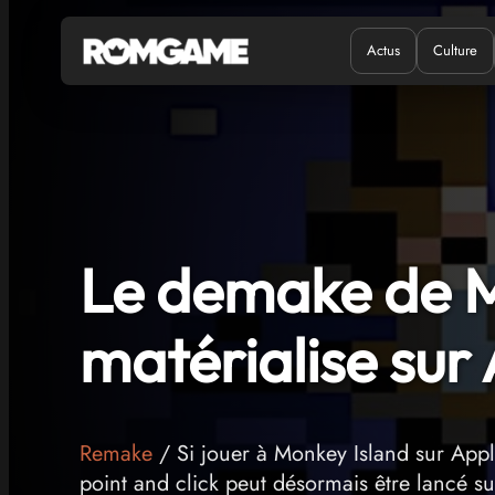
Actus
Culture
Quand ?
Où ?
Le demake de M
matérialise sur 
Remake
/ Si jouer à Monkey Island sur Apple
point and click peut désormais être lancé