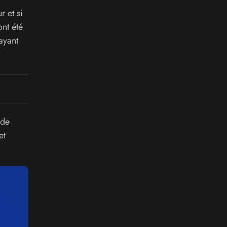
r et si
ont été
ayant
 de
et