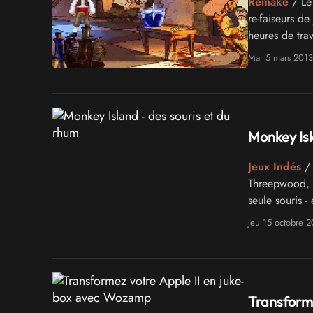
Remake
/ Le
re-faiseurs de
heures de trav
net, nous vou
Mar 5 mars 2013
Monkey Isl
Jeux Indés
/ 
Threepwood, u
seule souris -
enthousiasman
Jeu 15 octobre 
Transform