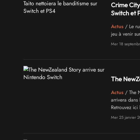
Crime City
Switch et 
Actus
/ Le ru
jeu à venir s
Mer 18 septemb
The NewZea
Actus
/ The N
arrivera dans
Retrouvez ici 
Mer 25 janvier 