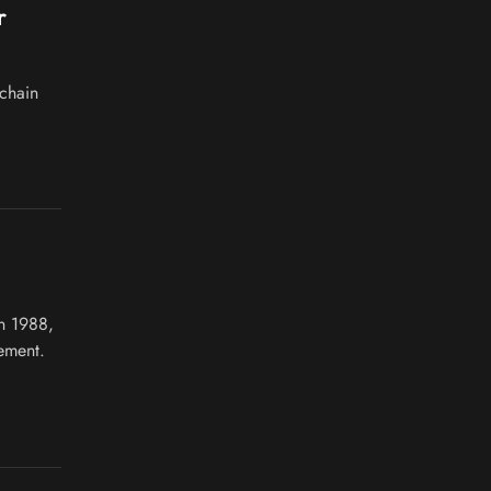
r
chain
n 1988,
ement.