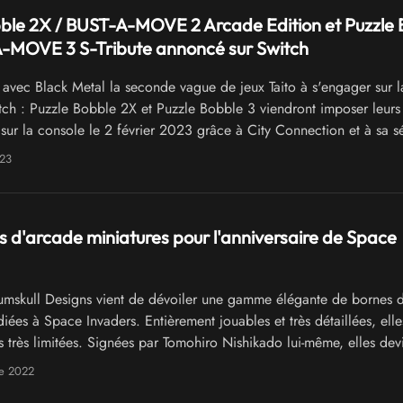
ble 2X / BUST-A-MOVE 2 Arcade Edition et Puzzle 
A-MOVE 3 S-Tribute annoncé sur Switch
 avec Black Metal la seconde vague de jeux Taito à s'engager sur l
ch : Puzzle Bobble 2X et Puzzle Bobble 3 viendront imposer leurs
sur la console le 2 février 2023 grâce à City Connection et à sa sé
023
 d'arcade miniatures pour l'anniversaire de Space
mskull Designs vient de dévoiler une gamme élégante de bornes 
iées à Space Invaders. Entièrement jouables et très détaillées, elle
s très limitées. Signées par Tomohiro Nishikado lui-même, elles dev
e des objets de collection convoités !
e 2022