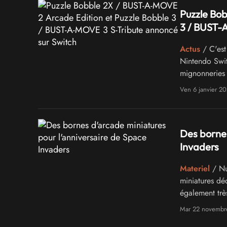
Puzzle Bob
3 / BUST-
Actus
/ C'est
Nintendo Swit
mignonneries 
Tribute
Ven 6 janvier 2
Des bornes
Invaders
Materiel
/ Nu
miniatures déd
également trè
dès leur sorti
Mar 22 novembr