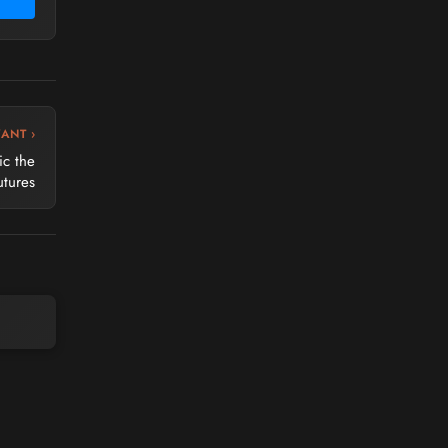
VANT ›
ic the
utures