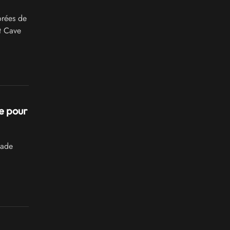
orées de
t Cave
e pour
cade