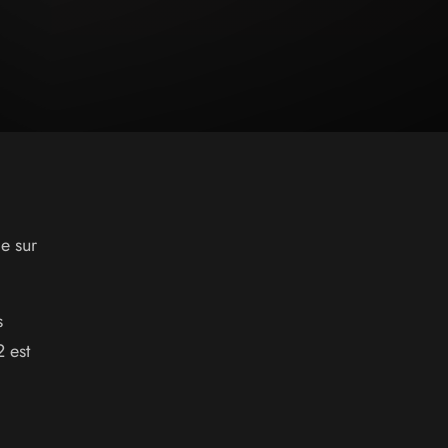
e sur
s
2 est