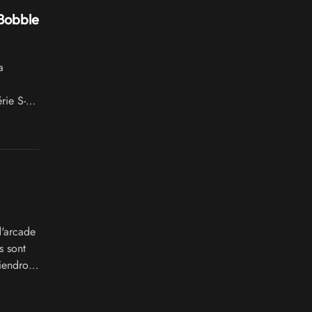
Bobble
a
rie S-
d'arcade
s sont
iendront