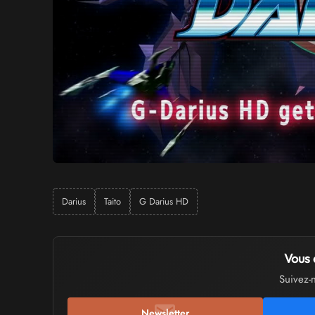
Darius
Taito
G Darius HD
Vous 
Suivez-
Newsletter