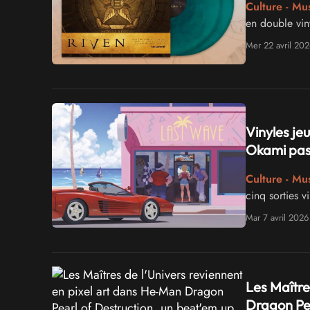
Culture - Mu
en double vi
Mer 22 avril 202
Vinyles jeu
Okami pass
Culture - Mu
cinq sorties 
Mar 7 avril 2026
Les Maître
Dragon Pea