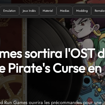
Emulation
Jeux Indés
Materiel
Medias
Modding
Remake
Quoi ?
es sortira l'OST 
 Pirate's Curse en
ted Run Games ouvrira les précommandes pour une