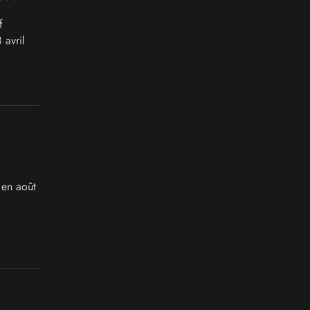
f
 avril
 en août