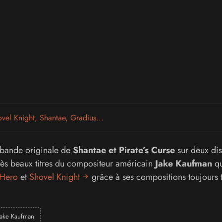
vel Knight, Shantae, Gradius...
a bande originale de
Shantae et Pirate’s Curse
sur deux di
très beaux titres du compositeur américain
Jake Kaufman
qu
 Hero
et
Shovel Knight
grâce à ses compositions toujours t
Jake Kaufman