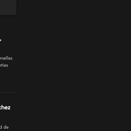
,
rnelles
ties
chez
d de