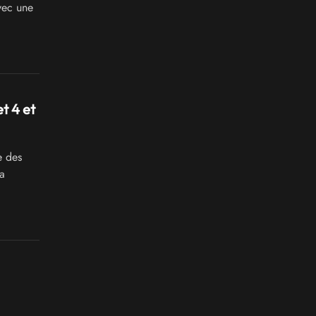
vec une
t 4 et
e des
a