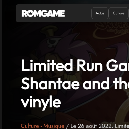
Actus
Culture
Quand ?
Où ?
Limited Run Gam
Shantae and the
vinyle
Culture
-
Musique
/ Le 26 août 2022, Limi