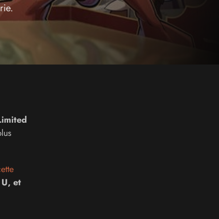
rie.
Limited
plus
ette
U, et