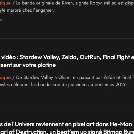
sique
/ La bande originale de Riven, signée Robyn Miller, est disp
nyle marbré chez Fangamer.
6
 vidéo : Stardew Valley, Zelda, OutRun, Final Fight e
ent sur votre platine
sique
/ De Stardew Valley à Okami en passant par Zelda et Final F
vinyles célèbrent les bandes-son du jeu vidéo au printemps 2026.
s de l'Univers reviennent en pixel art dans He-Man
rl of Destruction, un beat'em up signé Bitmap Bur