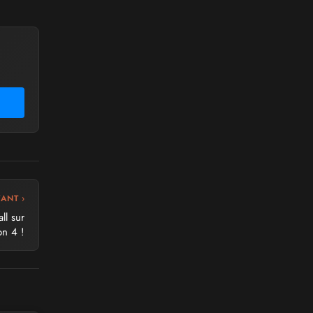
VANT ›
ll sur
on 4 !