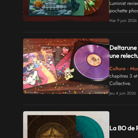
Luminist revi
pochette pho
Mar 9 juin 2026
Deltarune 
une relectu
Culture - Mu
chapitres 3 e
Collective.
Jeu 4 juin 2026
La BO de R