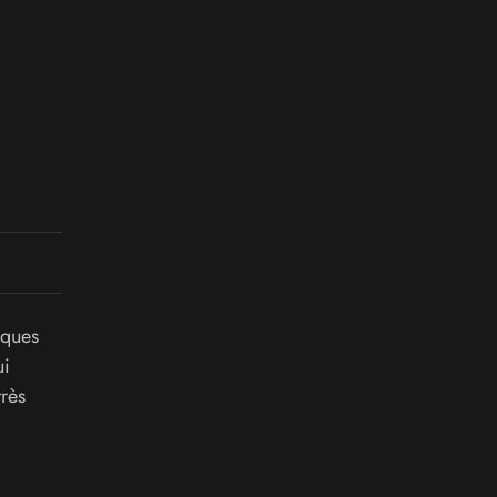
sques
i
rès