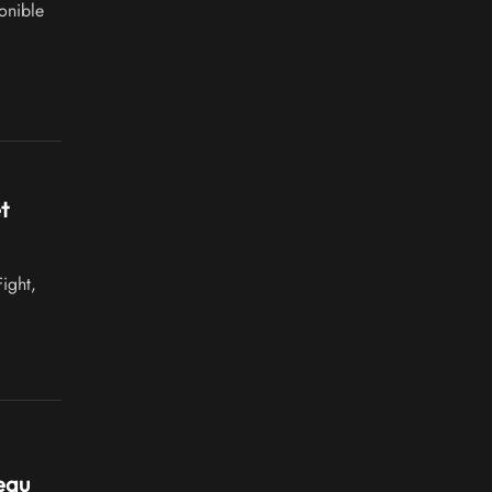
onible
t
ight,
eau