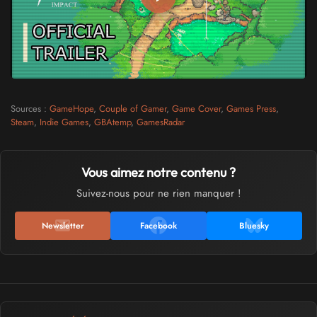
Sources :
GameHope
,
Couple of Gamer
,
Game Cover
,
Games Press
,
Steam
,
Indie Games
,
GBAtemp
,
GamesRadar
Vous aimez notre contenu ?
Suivez-nous pour ne rien manquer !
Newsletter
Facebook
Bluesky