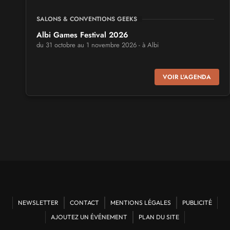
SALONS & CONVENTIONS GEEKS
Albi Games Festival 2026
du 31 octobre au 1 novembre 2026 - à Albi
SALONS & CONVENTIONS GEEKS
VOIR L'AGENDA
Virtual Calais - salon du jeu vidéo et des loisirs
numériques 2026
les 3 et 4 octobre 2026 - à Calais
SALONS & CONVENTIONS GEEKS
Trolls et Légendes 2027
du 26 au 28 mars 2027 - à Mons
CULTURE JAPONAISE ET OTAKU
Mang'Azur 2027
NEWSLETTER
CONTACT
MENTIONS LÉGALES
PUBLICITÉ
les 24 et 25 avril 2027 - à Toulon
AJOUTEZ UN ÉVÉNEMENT
PLAN DU SITE