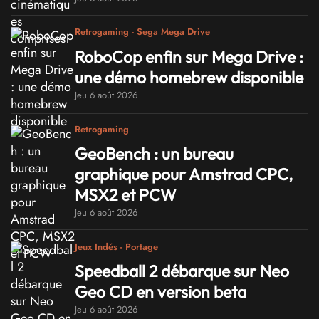
Retrogaming - Sega Mega Drive
RoboCop enfin sur Mega Drive :
une démo homebrew disponible
Jeu 6 août 2026
Retrogaming
GeoBench : un bureau
graphique pour Amstrad CPC,
MSX2 et PCW
Jeu 6 août 2026
Jeux Indés - Portage
Speedball 2 débarque sur Neo
Geo CD en version beta
Jeu 6 août 2026