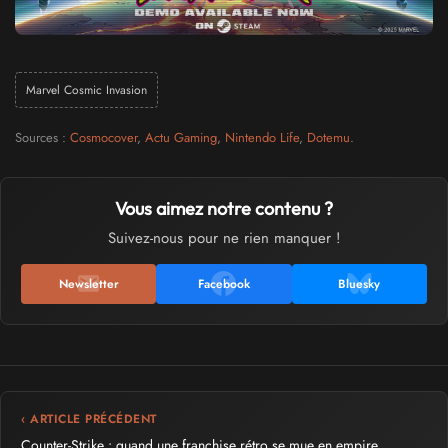
Marvel Cosmic Invasion
Sources :
Cosmocover
,
Actu Gaming
,
Nintendo Life
,
Dotemu
.
Vous aimez notre contenu ?
Suivez-nous pour ne rien manquer !
Newsletter
Facebook
Bluesky
‹ ARTICLE PRÉCÉDENT
Counter-Strike : quand une franchise rétro se mue en empire