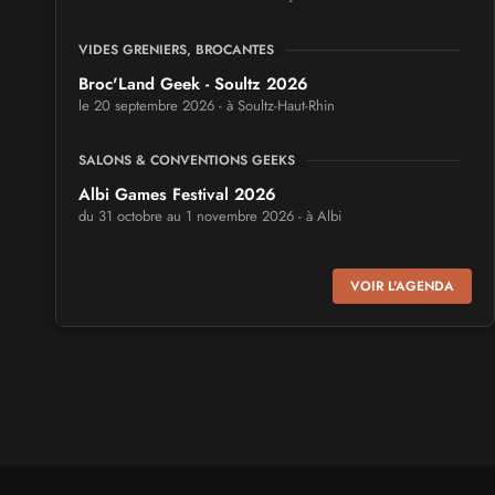
VIDES GRENIERS, BROCANTES
Broc'Land Geek - Soultz 2026
le 20 septembre 2026 - à Soultz-Haut-Rhin
SALONS & CONVENTIONS GEEKS
Albi Games Festival 2026
du 31 octobre au 1 novembre 2026 - à Albi
SALONS & CONVENTIONS GEEKS
VOIR L'AGENDA
Virtual Calais - salon du jeu vidéo et des loisirs
numériques 2026
les 3 et 4 octobre 2026 - à Calais
SALONS & CONVENTIONS GEEKS
Trolls et Légendes 2027
du 26 au 28 mars 2027 - à Mons