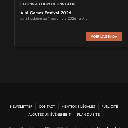
SALONS & CONVENTIONS GEEKS
Albi Games Festival 2026
du 31 octobre au 1 novembre 2026 - à Albi
SALONS & CONVENTIONS GEEKS
VOIR L'AGENDA
Virtual Calais - salon du jeu vidéo et des loisirs
numériques 2026
les 3 et 4 octobre 2026 - à Calais
SALONS & CONVENTIONS GEEKS
Trolls et Légendes 2027
du 26 au 28 mars 2027 - à Mons
CULTURE JAPONAISE ET OTAKU
Mang'Azur 2027
NEWSLETTER
CONTACT
MENTIONS LÉGALES
PUBLICITÉ
les 24 et 25 avril 2027 - à Toulon
AJOUTEZ UN ÉVÉNEMENT
PLAN DU SITE
SALONS & CONVENTIONS GEEKS