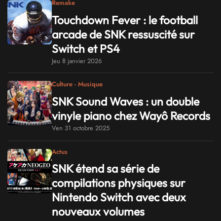
Remake
Touchdown Fever : le football
arcade de SNK ressuscité sur
Switch et PS4
Jeu 8 janvier 2026
Culture - Musique
SNK Sound Waves : un double
vinyle piano chez Wayô Records
Ven 31 octobre 2025
Actus
SNK étend sa série de
compilations physiques sur
Nintendo Switch avec deux
nouveaux volumes