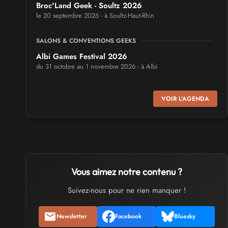
Broc'Land Geek - Soultz 2026
le 20 septembre 2026 - à Soultz-Haut-Rhin
SALONS & CONVENTIONS GEEKS
Albi Games Festival 2026
du 31 octobre au 1 novembre 2026 - à Albi
SALONS & CONVENTIONS GEEKS
VOIR L'AGENDA
Virtual Calais - salon du jeu vidéo et des loisirs
numériques 2026
les 3 et 4 octobre 2026 - à Calais
SALONS & CONVENTIONS GEEKS
Trolls et Légendes 2027
Vous aimez notre contenu ?
du 26 au 28 mars 2027 - à Mons
Suivez-nous pour ne rien manquer !
CULTURE JAPONAISE ET OTAKU
Newsletter
Facebook
Bluesky
Mang'Azur 2027