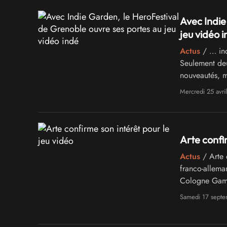
Avec Indie
jeu vidéo 
Actus
/ … ind
Seulement deu
nouveautés, m
en partenaria
Mercredi 25 avri
Arte confi
Actus
/ Arte 
franco-allema
Cologne Gam
Samedi 17 sept