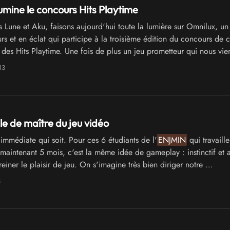
lumine le concours Hits Playtime
 Lune et Aku, faisons aujourd'hui toute la lumière sur Omnilux, un 
rs et en éclat qui participe à la troisième édition du concours de c
 des Hits Playtime. Une fois de plus un jeu prometteur qui nous vie
ants de l'
ENJMIN
.
13
ile de maître du jeu vidéo
immédiate qui soit. Pour ces 6 étudiants de l'
ENJMIN
qui travaille
 maintenant 5 mois, c'est la même idée de gameplay : instinctif et 
reiner le plaisir de jeu. On s'imagine très bien diriger notre …
3