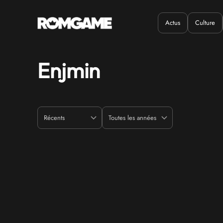
Actus
Culture
Quand ?
Où ?
Enjmin