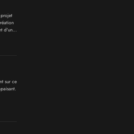
projet
réation
nt d'une
nt sur ce
apaisant.