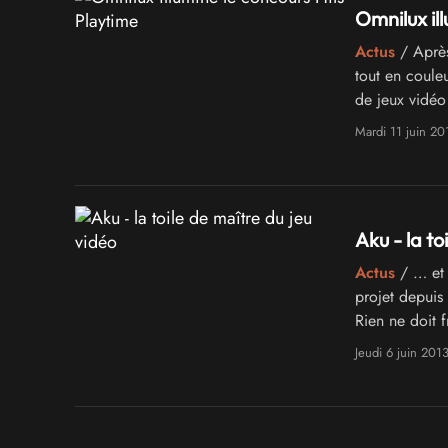
Omnilux il
Actus
/ Après
tout en couleu
de jeux vidéo
équipe d'étudi
Mardi 11 juin 20
Aku - la to
Actus
/ … et 
projet depuis
Rien ne doit f
Jeudi 6 juin 201