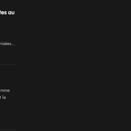
tes au
nisées
ramme
 le