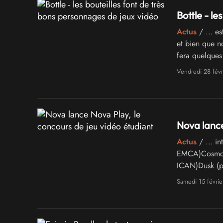
Bottle - l
Actus
/ … est 
et bien que n
fera quelques
Play. …
Vendredi 28 févr
Nova lance
Actus
/ … int
EMCA)Cosmogo
ICAN)Dusk (pu
Supinfogame)
Samedi 15 févri