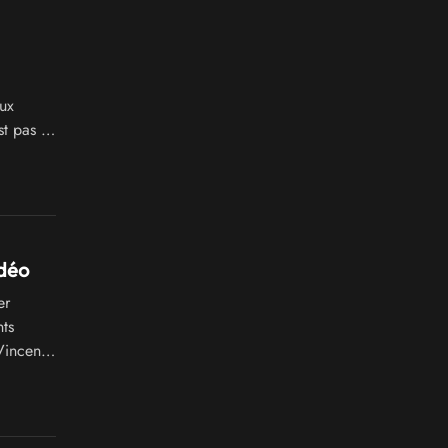
aux
t pas le
idéo
er
nts
Vincent