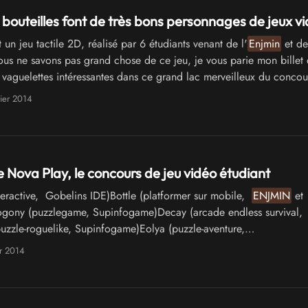
es bouteilles font de très bons personnages de jeux v
un jeu tactile 2D, réalisé par 6 étudiants venant de l'
Enjmin
et de
ous ne savons pas grand chose de ce jeu, je vous parie mon billet 
 vaguelettes intéressantes dans ce grand lac merveilleux du conco
ier 2014
 Nova Play, le concours de jeu vidéo étudiant
eractive, Gobelins IDE)Bottle (platformer sur mobile,
ENJMIN
et
ny (puzzlegame, Supinfogame)Decay (arcade endless survival,
zzle-roguelike, Supinfogame)Eolya (puzzle-aventure,
FISHBONES (expérience alternative, …
er 2014