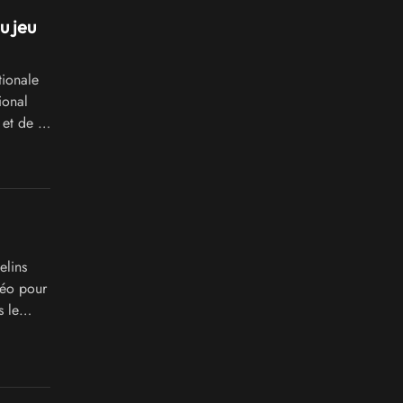
u jeu
tionale
ional
r et de …
elins
déo pour
 le