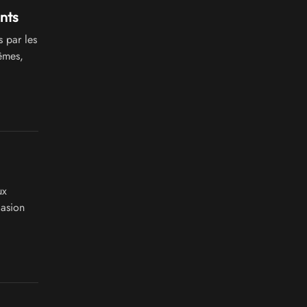
ants
 par les
mêmes,
ux
casion