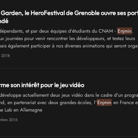
 Garden, le HeroFestival de Grenoble ouvre ses por
indé
épendants, et par deux équipes d'étudiants du CNAM -
Enjmin
.
x journées pour venir rencontrer les développeurs, et testez leurs
ais également participer à nos diverses animations qui seront orga
t avec …
l 2018
rme son intérêt pour le jeu vidéo
développe actuellement deux jeux vidéo dans le cadre d'un prog
nd, en partenariat avec deux grandes écoles, l'
Enjmin
en France et
e Lab en Allemagne
embre 2016