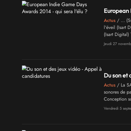
European I
Actus
/ … (Su
l'éveil (Isart 
(Isart Digital
Jeudi 27 novemb
Du son et 
Actus
/ La SA
sonores de par
Conception so
Vendredi 5 sept