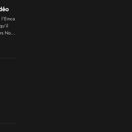
idéo
 l'Emca
qu'il
urs Nova