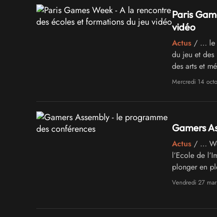
Paris Game
vidéo
Actus
/ … le 
du jeu et des
des arts et m
Mercredi 14 oct
Gamers As
Actus
/ … Web 
l’Ecole de l’
plonger en pl
grand bain …
Vendredi 27 mar