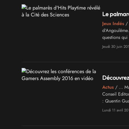
Le palmarè
Jeux Indés
/ 
d'Angoulême. 
questions qui
sien, il doit f
Jeudi 30 juin 20
Découvrez 
Actus
/ … Mas
Conseil Editor
: Quentin Gua
Percevault, …
Lundi 11 avril 20