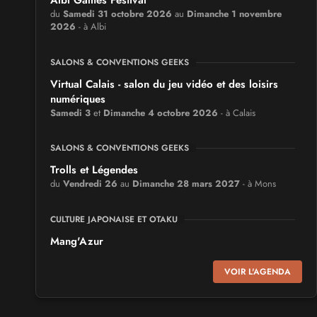
Albi Games Festival
du
Samedi 31 octobre 2026
au
Dimanche 1 novembre
2026
- à Albi
SALONS & CONVENTIONS GEEKS
Virtual Calais - salon du jeu vidéo et des loisirs
numériques
Samedi 3
et
Dimanche 4 octobre 2026
- à Calais
SALONS & CONVENTIONS GEEKS
Trolls et Légendes
du
Vendredi 26
au
Dimanche 28 mars 2027
- à Mons
CULTURE JAPONAISE ET OTAKU
Mang'Azur
Samedi 24
et
Dimanche 25 avril 2027
- à Toulon
VOIR L'AGENDA
SALONS & CONVENTIONS GEEKS
Play Azur Festival