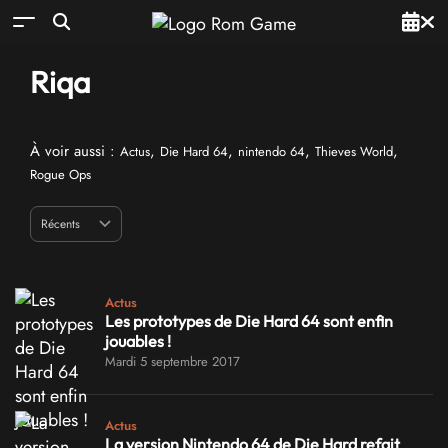
Riqa
À voir aussi :
,
,
,
,
Actus
Die Hard 64
nintendo 64
Thieves World
Rogue Ops
Actus
Les prototypes de Die Hard 64 sont enfin
jouables !
Mardi 5 septembre 2017
Actus
La version Nintendo 64 de Die Hard refait