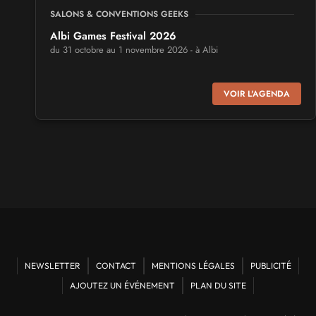
SALONS & CONVENTIONS GEEKS
Albi Games Festival 2026
du 31 octobre au 1 novembre 2026 - à Albi
SALONS & CONVENTIONS GEEKS
VOIR L'AGENDA
Virtual Calais - salon du jeu vidéo et des loisirs
numériques 2026
les 3 et 4 octobre 2026 - à Calais
SALONS & CONVENTIONS GEEKS
Trolls et Légendes 2027
du 26 au 28 mars 2027 - à Mons
CULTURE JAPONAISE ET OTAKU
Mang'Azur 2027
NEWSLETTER
CONTACT
MENTIONS LÉGALES
PUBLICITÉ
les 24 et 25 avril 2027 - à Toulon
AJOUTEZ UN ÉVÉNEMENT
PLAN DU SITE
SALONS & CONVENTIONS GEEKS