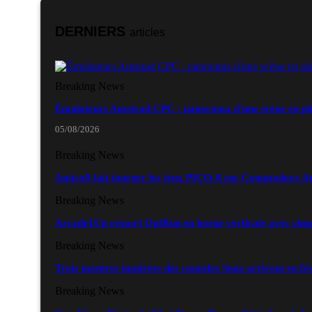
DERNIERS
articles
Breaking News
Émulateurs Amstrad CPC : panorama d'une scène en ple
05/08/2026
Breaking News
Amico8 fait tourner les jeux PICO-8 sur Commodore 
Breaking News
Arcade1Up ressort OutRun en borne verticale avec cinq
Breaking News
Trois montres inspirées des consoles Sega arrivent en fé
Breaking News