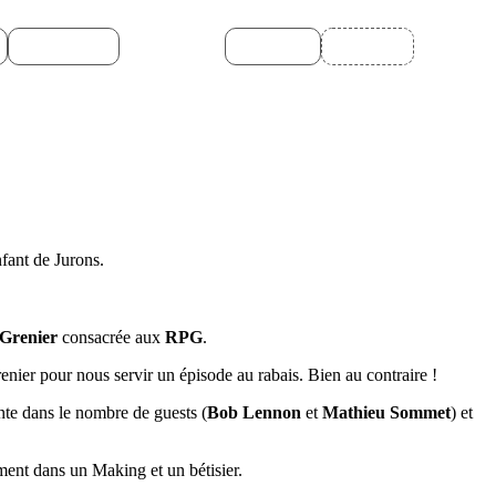
Retrogaming
Mot-clé
Agenda
nfant de Jurons.
Grenier
consacrée aux
RPG
.
renier pour nous servir un épisode au rabais. Bien au contraire !
te dans le nombre de guests (
Bob Lennon
et
Mathieu Sommet
) et
ment dans un Making et un bétisier.