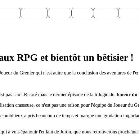
Emulation
Jeux Indés
Materiel
Medias
Modding
Remake
?
ux RPG et bientôt un bêtisier !
Joueur du Grenier qui n'est autre que la conclusion des aventures de l'e
n'est pas l'ami Ricoré mais le dernier épisode de la trilogie du
Joueur du 
lisation crasseuse, ce n'est pas une raison pour l'équipe du Joueur du G
 ambitieux a pris beaucoup de temps et marque une gradation importan
e qui a vu s'épanouir l'enfant de Juron, que nous retrouverons prochaîne