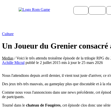
Actus
Culture
Quand ?
Où ?
Quoi 
Culture
Un Joueur du Grenier consacré a
Medias
/
Voici le très attendu troisième épisode de la trilogie RPG du 
Achille Micral
publié le 2 juillet 2015 mis à jour le 25 mars 2026
Nous l'attendions depuis avril dernier, il vient tout juste d'arriver, ce 
Des jeux très très mauvais, au gameplay plus que discutable et à la réa
Comme nous vous l'annoncions dans une news précédente, cet épisode
de partcipants.
Tourné dans le
chateau de Fougères
, cet épisode clos donc une séri