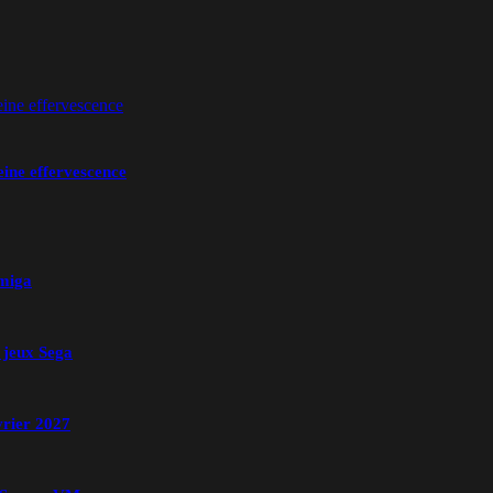
ine effervescence
Amiga
 jeux Sega
vrier 2027