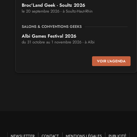
Broc'Land Geek - Soultz 2026
le 20 septembre 2026 - à Soultz-Haut-Rhin
SALONS & CONVENTIONS GEEKS
Albi Games Festival 2026
du 31 octobre au 1 novembre 2026 - à Albi
SALONS & CONVENTIONS GEEKS
VOIR L'AGENDA
Virtual Calais - salon du jeu vidéo et des loisirs
numériques 2026
les 3 et 4 octobre 2026 - à Calais
SALONS & CONVENTIONS GEEKS
Trolls et Légendes 2027
du 26 au 28 mars 2027 - à Mons
CULTURE JAPONAISE ET OTAKU
Mang'Azur 2027
NEWSLETTER
CONTACT
MENTIONS LÉGALES
PUBLICITÉ