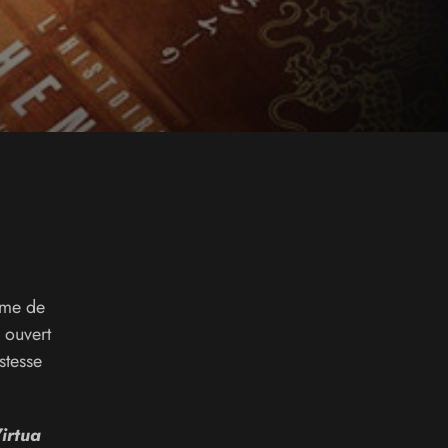
ime de
 ouvert
stesse
irtua