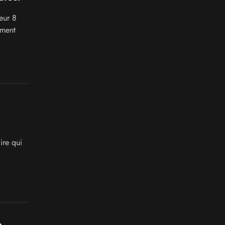
eur 8
ement
ire qui