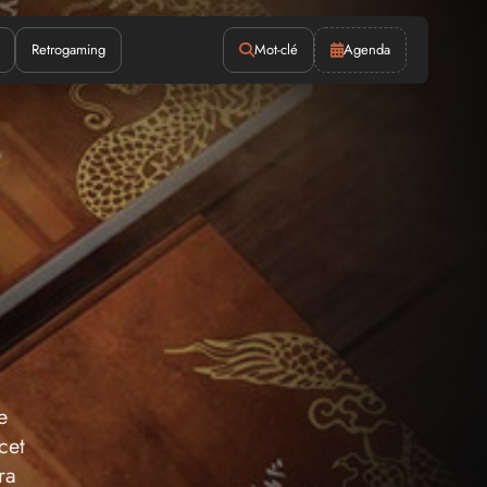
Retrogaming
Mot-clé
Agenda
e
cet
ra