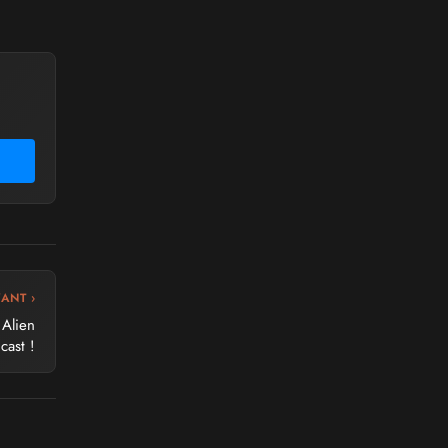
VANT ›
 Alien
cast !