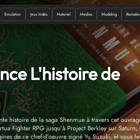
Emulation
Jeux Indés
Materiel
Medias
Modding
Remake
Quoi ?
nce L'histoire de
te histoire de la saga Shenmue à travers cet ouvrag
irtua Fighter RPG jusqu’à Project Berkley sur Saturn, 
gines de ce chef-d'oeuvre signé Yu Suzuki, et vous fe