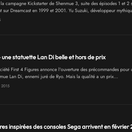
la campagne Kickstarter de Shenmue 3, suite des épisodes 1 et 2 s
t sur Dreamcast en 1999 et 2001. Yu Suzuki, développeur mythiq
u sur scène très fier.
5
une statuette Lan Di belle et hors de prix
ciété First 4 Figures annonce l'ouverture des précommandes pour 
mue Lan Di, ennemi juré de Ryo. Mais la qualité a un prix...
 2015
res inspirées des consoles Sega arrivent en février