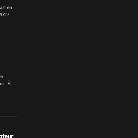
ast en
2027.
ne
es. À
ateur