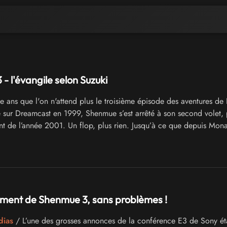
- l'évangile selon Suzuki
 ans que l'on n'attend plus le troisième épisode des aventures de
 sur Dreamcast en 1999, Shenmue s’est arrêté à son second volet, 
nt de l’année 2001. Un flop, plus rien. Jusqu’à ce que depuis Mon
in aux fans soit lancé par Yu Suzuki...un peu coutumier du fait...
ement de Shenmue 3, sans problèmes !
dias
/ L’une des grosses annonces de la conférence E3 de Sony éta