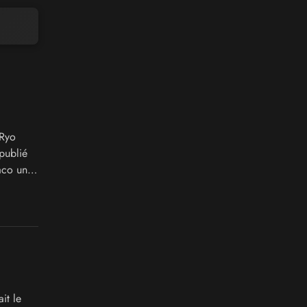
 Ryo
publié
aco un
it le