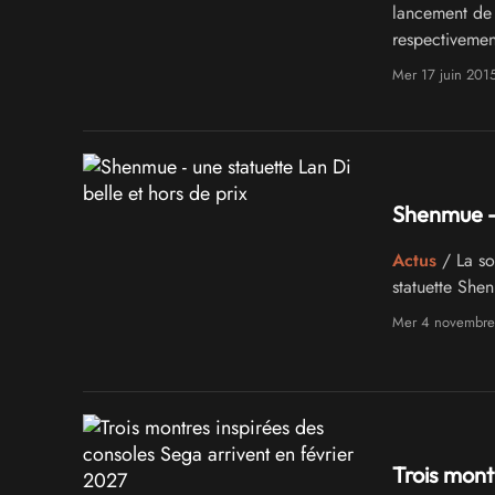
lancement de 
respectivemen
jeu, est appar
Mer 17 juin 201
Shenmue - 
Actus
/ La so
statuette Shen
Mer 4 novembre
Trois mont