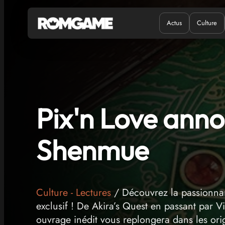
Actus
Culture
Quand ?
Où ?
Pix'n Love anno
Shenmue
Culture
-
Lectures
/ Découvrez la passionnan
exclusif ! De Akira’s Quest en passant par V
ouvrage inédit vous replongera dans les ori