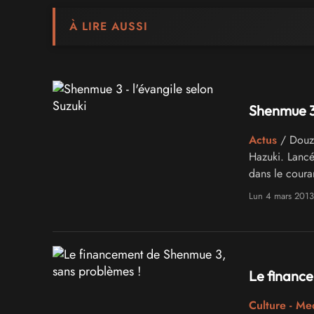
À LIRE AUSSI
Shenmue 3 
Actus
/ Douze
Hazuki. Lancé
dans le coura
message sibyll
Lun 4 mars 2013
Le financ
Culture - Me