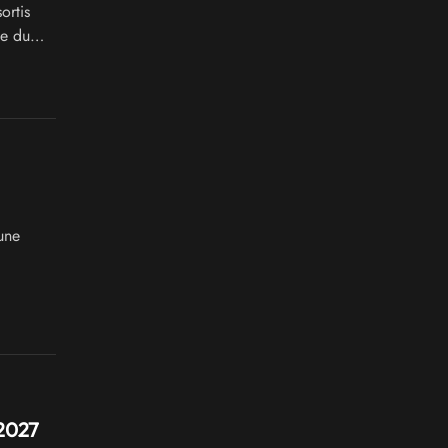
ortis
ue du
une
 2027