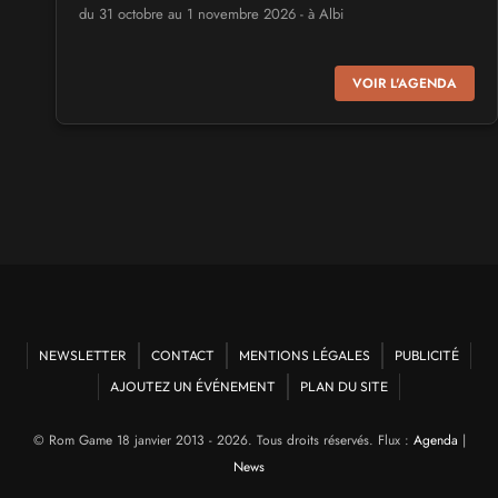
du 31 octobre au 1 novembre 2026 - à Albi
SALONS & CONVENTIONS GEEKS
VOIR L'AGENDA
Virtual Calais - salon du jeu vidéo et des loisirs
numériques 2026
les 3 et 4 octobre 2026 - à Calais
SALONS & CONVENTIONS GEEKS
Trolls et Légendes 2027
du 26 au 28 mars 2027 - à Mons
CULTURE JAPONAISE ET OTAKU
Mang'Azur 2027
NEWSLETTER
CONTACT
MENTIONS LÉGALES
PUBLICITÉ
les 24 et 25 avril 2027 - à Toulon
AJOUTEZ UN ÉVÉNEMENT
PLAN DU SITE
SALONS & CONVENTIONS GEEKS
© Rom Game 18 janvier 2013 - 2026. Tous droits réservés. Flux :
Agenda
|
Play Azur Festival 2027
News
les 17 et 18 avril 2027 - à Nice