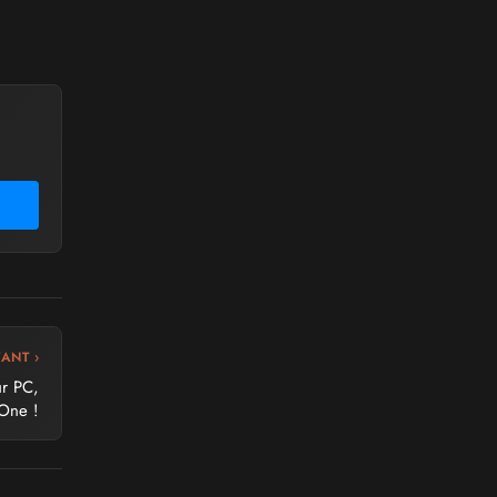
VANT ›
ur PC,
 One !