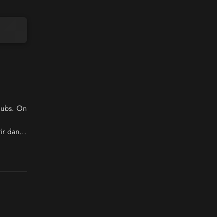
clubs. On
.
ir dans