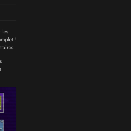
 les
omplet !
taires.
s
s