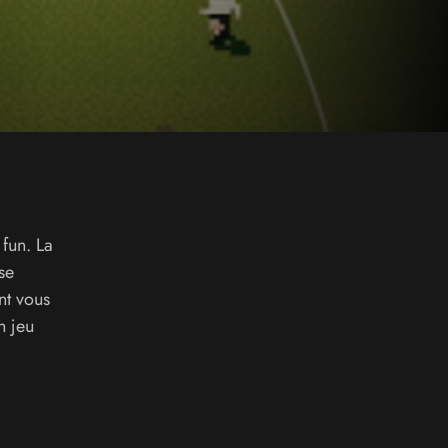
 fun. La
se
nt vous
n jeu