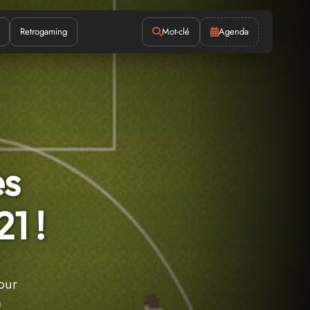
Retrogaming
Mot-clé
Agenda
es
1 !
our
à