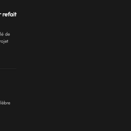
 refait
lé de
rojet
élèbre