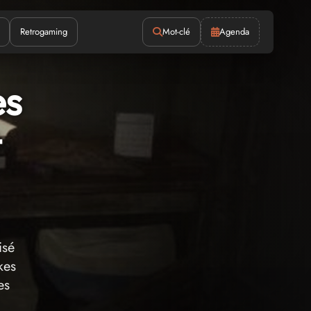
Retrogaming
Mot-clé
Agenda
es
t
isé
kes
es