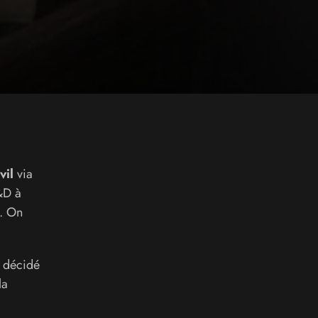
vil
via
&D à
). On
a décidé
la