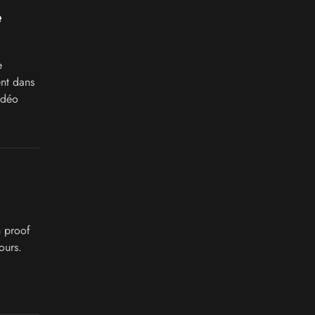
e
e
ent dans
idéo
 proof
ours.