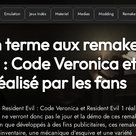
Emulation
Jeux Indés
Materiel
Medias
Modding
Remake
Quoi ?
 terme aux remak
l : Code Veronica e
éalisé par les fans
esident Evil : Code Veronica et Resident Evil 1 réal
ls ne verront donc pas le jour et la démo de ces rema
en que développés à des fins publicitaires, ces remak
'inventaire, une mécanique d'esquive et une variété