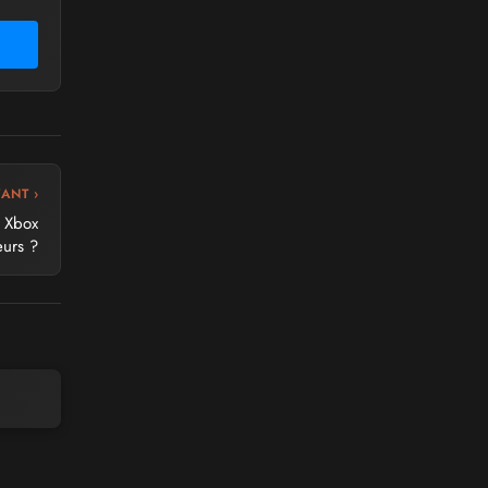
VANT ›
s Xbox
eurs ?