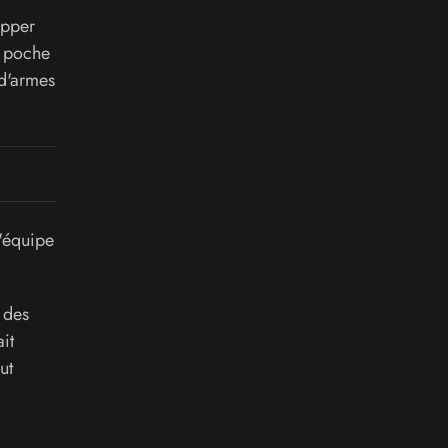
apper
e poche
 d'armes
L'équipe
 des
it
ut