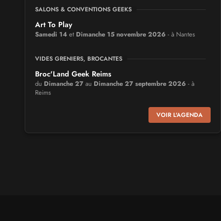
SALONS & CONVENTIONS GEEKS
Art To Play
Samedi 14
et
Dimanche 15 novembre 2026
- à Nantes
VIDES GRENIERS, BROCANTES
Broc'Land Geek Reims
du
Dimanche 27
au
Dimanche 27 septembre 2026
- à
Reims
VOIR L'AGENDA
CULTURE JAPONAISE ET OTAKU
MangAnime
du
Dimanche 8
au
Dimanche 8 novembre 2026
- à
Morcenx
SALONS & CONVENTIONS GEEKS
Arcadia GeekFest
Samedi 17
et
Dimanche 18 octobre 2026
- à Arques