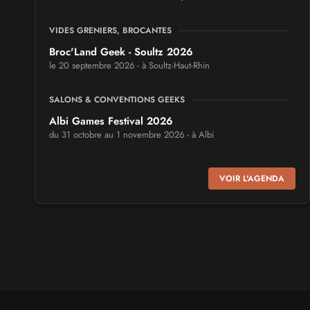
VIDES GRENIERS, BROCANTES
Broc'Land Geek - Soultz 2026
le 20 septembre 2026 - à Soultz-Haut-Rhin
SALONS & CONVENTIONS GEEKS
Albi Games Festival 2026
du 31 octobre au 1 novembre 2026 - à Albi
SALONS & CONVENTIONS GEEKS
VOIR L'AGENDA
Virtual Calais - salon du jeu vidéo et des loisirs
numériques 2026
les 3 et 4 octobre 2026 - à Calais
SALONS & CONVENTIONS GEEKS
Trolls et Légendes 2027
du 26 au 28 mars 2027 - à Mons