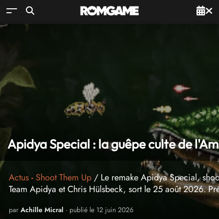
Apidya Special : la guêpe culte de l'A
Actus
-
Shoot Them Up
/ Le remake Apidya Special, shoot'
Team Apidya et Chris Hülsbeck, sort le 25 août 2026. P
par
Achille Micral
· publié le 12 juin 2026