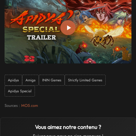
Apidya
Amiga
ININ Games
Strictly Limited Games
Apidya Special
Sources :
MO5.com
Vous aimez notre contenu ?
Suivez-nous pour ne rien manquer !