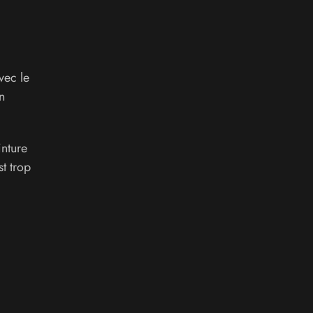
vec le
n
inture
st trop