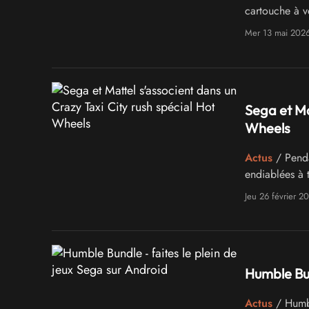
cartouche à ve
Mer 13 mai 202
Sega et Ma
Wheels
Actus
/ Penda
endiablées à 
Jeu 26 février 2
Humble Bun
Actus
/ Humbl