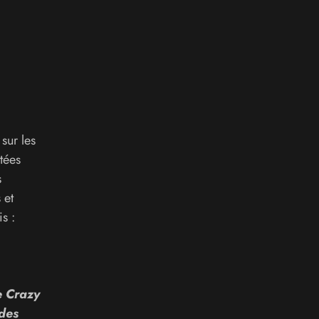
sur les
tées
s
 et
s :
e Crazy
ades