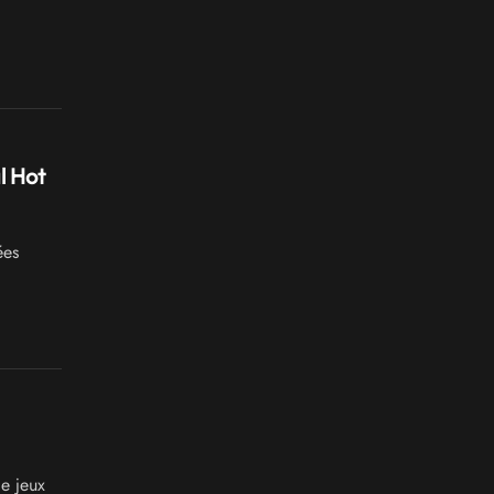
l Hot
ées
e jeux