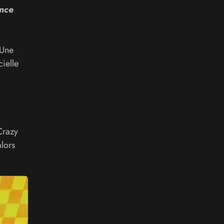
ence
 Une
ielle
Crazy
lors