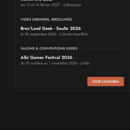
les 13 et 14 février 2027 - à Besançon
VIDES GRENIERS, BROCANTES
Broc'Land Geek - Soultz 2026
le 20 septembre 2026 - à Soultz-Haut-Rhin
SALONS & CONVENTIONS GEEKS
Albi Games Festival 2026
du 31 octobre au 1 novembre 2026 - à Albi
SALONS & CONVENTIONS GEEKS
VOIR L'AGENDA
Virtual Calais - salon du jeu vidéo et des loisirs
numériques 2026
les 3 et 4 octobre 2026 - à Calais
SALONS & CONVENTIONS GEEKS
Trolls et Légendes 2027
du 26 au 28 mars 2027 - à Mons