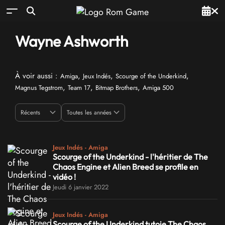
Wayne Ashworth
À voir aussi :
,
,
,
Amiga
Jeux Indés
Scourge of the Underkind
,
,
,
Magnus Tegstrom
Team 17
Bitmap Brothers
Amiga 500
Jeux Indés - Amiga
Scourge of the Underkind - l'héritier de The
Chaos Engine et Alien Breed se profile en
vidéo !
Jeudi 6 janvier 2022
Jeux Indés - Amiga
Scourge of the Underkind tutoie The Chaos