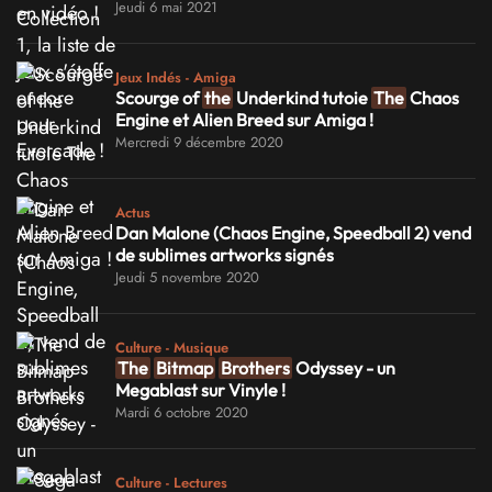
Jeudi 6 mai 2021
Jeux Indés - Amiga
Scourge of
the
Underkind tutoie
The
Chaos
Engine et Alien Breed sur Amiga !
Mercredi 9 décembre 2020
Actus
Dan Malone (Chaos Engine, Speedball 2) vend
de sublimes artworks signés
Jeudi 5 novembre 2020
Culture - Musique
The
Bitmap
Brothers
Odyssey - un
Megablast sur Vinyle !
Mardi 6 octobre 2020
Culture - Lectures