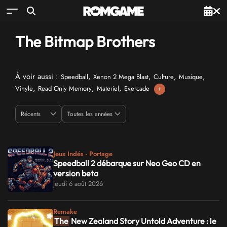
The Bitmap Brothers
À voir aussi :
,
,
,
,
Speedball
Xenon 2 Mega Blast
Culture
Musique
,
,
,
Vinyle
Read Only Memory
Materiel
Evercade
+
Jeux Indés - Portage
Speedball 2 débarque sur Neo Geo CD en
version beta
Jeudi 6 août 2026
Remake
The
New Zealand Story Untold Adventure : le