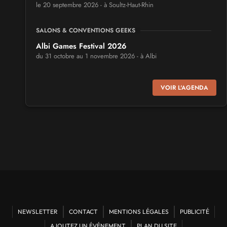
le 20 septembre 2026 - à Soultz-Haut-Rhin
SALONS & CONVENTIONS GEEKS
Albi Games Festival 2026
du 31 octobre au 1 novembre 2026 - à Albi
SALONS & CONVENTIONS GEEKS
VOIR L'AGENDA
Virtual Calais - salon du jeu vidéo et des loisirs
numériques 2026
les 3 et 4 octobre 2026 - à Calais
SALONS & CONVENTIONS GEEKS
Trolls et Légendes 2027
du 26 au 28 mars 2027 - à Mons
CULTURE JAPONAISE ET OTAKU
Mang'Azur 2027
NEWSLETTER
CONTACT
MENTIONS LÉGALES
PUBLICITÉ
les 24 et 25 avril 2027 - à Toulon
AJOUTEZ UN ÉVÉNEMENT
PLAN DU SITE