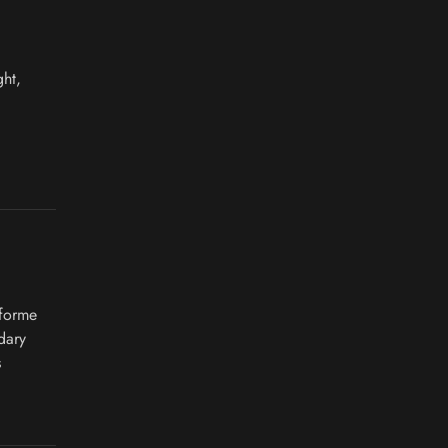
ht,
eforme
dary
s