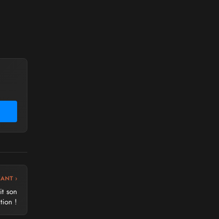
VANT ›
it son
tion !