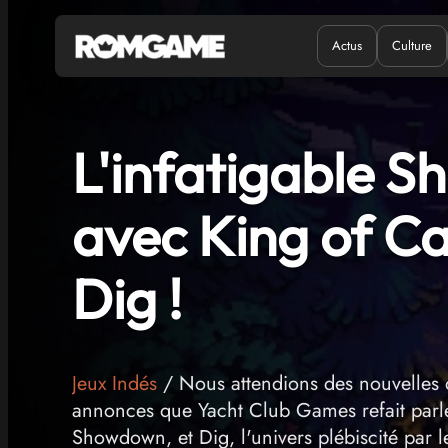
Actus
Culture
Quand ?
Où ?
L'infatigable S
avec King of C
Dig !
Jeux Indés
/ Nous attendions des nouvelles du
annonces que Yacht Club Games refait parle
Showdown, et Dig, l'univers plébiscité par le