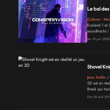
Le bal des
Culture - Mu
Evoland 1 et 2
soundtracks !
Jeu 18 juin 2020
Shovel Knig
Jeux Indés
/ 
2D est en réa
Break qui tie
Dim 28 avril 201