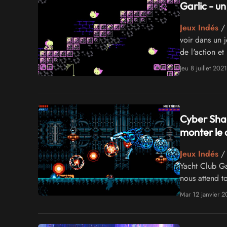
Garlic - un
Jeux Indés
/ 
voir dans un j
de l'action et
ravir mon coe
Jeu 8 juillet 2021
Cyber Shad
monter le d
Jeux Indés
/ 
Yacht Club Ga
nous attend to
Mar 12 janvier 2