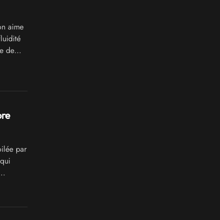
on aime
luidité
se de
ore
ilée par
qui
..