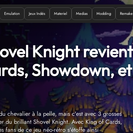
Emulation
Jeux Indés
Materiel
Medias
Modding
Remake
Quoi ?
hovel Knight revient
ards, Showdown, et
 chevalier à la pelle, mais c'est avec 3 grosses
r du brillant Shovel Knight. Avec King of Cards,
s fans de ce jeu néo-rétro s'étoffe ainsi