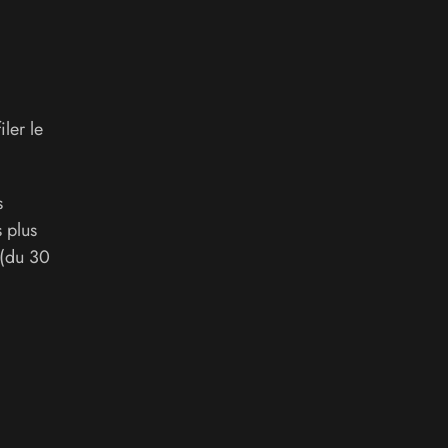
ler le
s
 plus
 (du 30