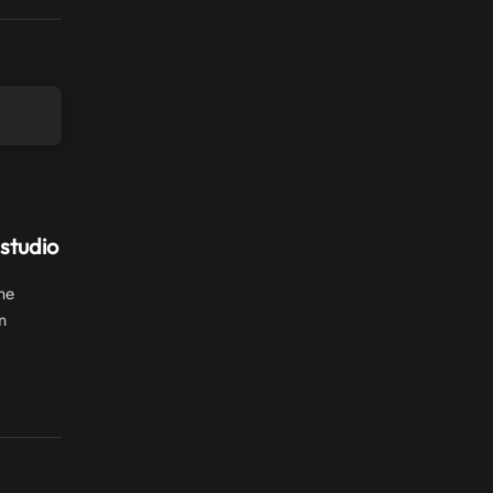
studio
ne
n