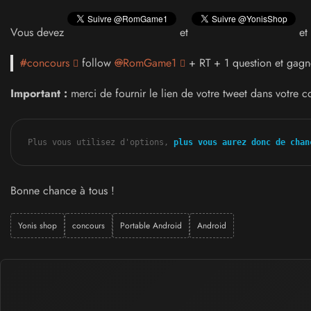
Vous devez
et
et 
#
concours
follow
@
RomGame1
+ RT + 1 question et gagn
Important :
merci de fournir le lien de votre tweet dans votr
Plus vous utilisez d'options, 
plus vous aurez donc de chan
Bonne chance à tous !
Yonis shop
concours
Portable Android
Android