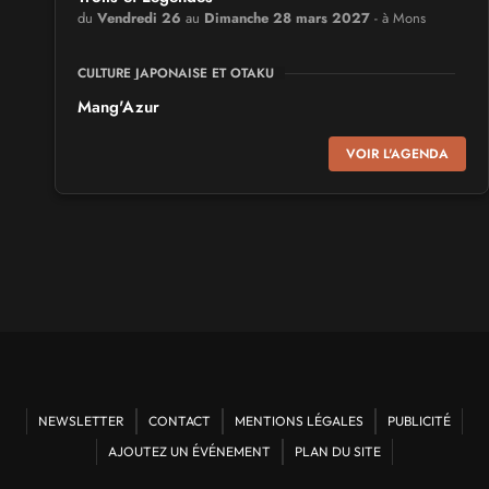
du
Vendredi 26
au
Dimanche 28 mars 2027
- à Mons
CULTURE JAPONAISE ET OTAKU
Mang'Azur
Samedi 24
et
Dimanche 25 avril 2027
- à Toulon
VOIR L'AGENDA
SALONS & CONVENTIONS GEEKS
Play Azur Festival
Samedi 17
et
Dimanche 18 avril 2027
- à Nice
SALONS & CONVENTIONS GEEKS
Art To Play
Samedi 14
et
Dimanche 15 novembre 2026
- à Nantes
VIDES GRENIERS, BROCANTES
NEWSLETTER
CONTACT
MENTIONS LÉGALES
PUBLICITÉ
Broc'Land Geek Reims
AJOUTEZ UN ÉVÉNEMENT
PLAN DU SITE
du
Dimanche 27
au
Dimanche 27 septembre 2026
- à
Reims