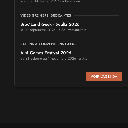
les 13 et 14 février 2027 - à Besançon
VIDES GRENIERS, BROCANTES
Broc'Land Geek - Soultz 2026
le 20 septembre 2026 - à Soultz-Haut-Rhin
SALONS & CONVENTIONS GEEKS
Albi Games Festival 2026
du 31 octobre au 1 novembre 2026 - à Albi
SALONS & CONVENTIONS GEEKS
VOIR L'AGENDA
Virtual Calais - salon du jeu vidéo et des loisirs
numériques 2026
les 3 et 4 octobre 2026 - à Calais
SALONS & CONVENTIONS GEEKS
Trolls et Légendes 2027
du 26 au 28 mars 2027 - à Mons