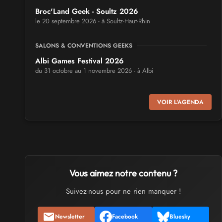
Broc'Land Geek - Soultz 2026
le 20 septembre 2026 - à Soultz-Haut-Rhin
SALONS & CONVENTIONS GEEKS
Albi Games Festival 2026
du 31 octobre au 1 novembre 2026 - à Albi
SALONS & CONVENTIONS GEEKS
VOIR L'AGENDA
Virtual Calais - salon du jeu vidéo et des loisirs
numériques 2026
les 3 et 4 octobre 2026 - à Calais
SALONS & CONVENTIONS GEEKS
Trolls et Légendes 2027
Vous aimez notre contenu ?
du 26 au 28 mars 2027 - à Mons
Suivez-nous pour ne rien manquer !
CULTURE JAPONAISE ET OTAKU
Newsletter
Facebook
Bluesky
Mang'Azur 2027