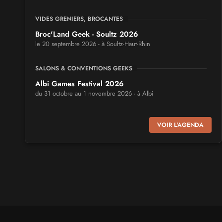
VIDES GRENIERS, BROCANTES
Broc'Land Geek - Soultz 2026
le 20 septembre 2026 - à Soultz-Haut-Rhin
SALONS & CONVENTIONS GEEKS
Albi Games Festival 2026
du 31 octobre au 1 novembre 2026 - à Albi
SALONS & CONVENTIONS GEEKS
VOIR L'AGENDA
Virtual Calais - salon du jeu vidéo et des loisirs
numériques 2026
les 3 et 4 octobre 2026 - à Calais
SALONS & CONVENTIONS GEEKS
Trolls et Légendes 2027
du 26 au 28 mars 2027 - à Mons