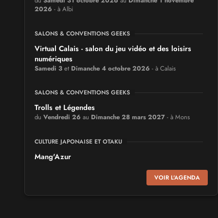
du
Samedi 31 octobre 2026
au
Dimanche 1 novembre
2026
- à Albi
SALONS & CONVENTIONS GEEKS
Virtual Calais - salon du jeu vidéo et des loisirs
numériques
Samedi 3
et
Dimanche 4 octobre 2026
- à Calais
SALONS & CONVENTIONS GEEKS
Trolls et Légendes
du
Vendredi 26
au
Dimanche 28 mars 2027
- à Mons
CULTURE JAPONAISE ET OTAKU
Mang'Azur
Samedi 24
et
Dimanche 25 avril 2027
- à Toulon
VOIR L'AGENDA
SALONS & CONVENTIONS GEEKS
Play Azur Festival
Samedi 17
et
Dimanche 18 avril 2027
- à Nice