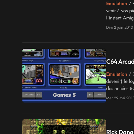
Emulation
/ A
venir à vos pi
l'instant Ami
news la gorge 
Dim 2 juin 2013
C64 Arcade
Emulation
/ C
devenir) le l
des années 80
Mer 29 mai 201
Rick Dange