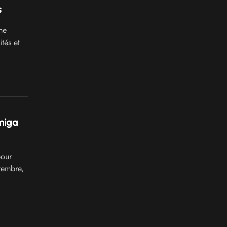
s
he
tés et
miga
pour
tembre,