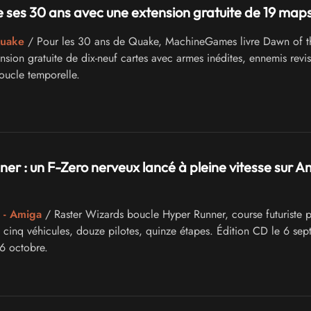
 ses 30 ans avec une extension gratuite de 19 map
Quake
/ Pour les 30 ans de Quake, MachineGames livre Dawn of t
sion gratuite de dix-neuf cartes avec armes inédites, ennemis revisi
boucle temporelle.
er : un F-Zero nerveux lancé à pleine vitesse sur A
 - Amiga
/ Raster Wizards boucle Hyper Runner, course futuriste 
inq véhicules, douze pilotes, quinze étapes. Édition CD le 6 sep
6 octobre.