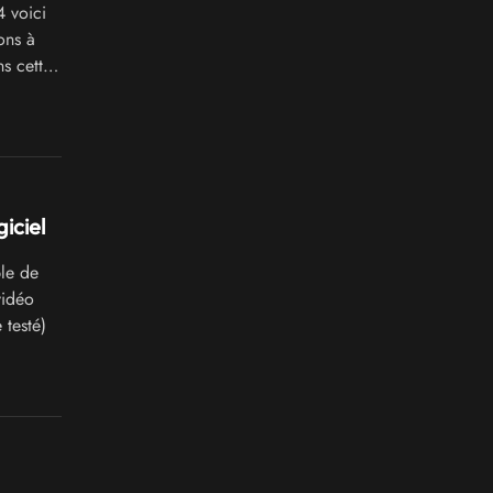
 voici
ons à
s cette
iciel
le de
vidéo
testé)