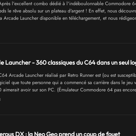
près l'excellent combo dédié à l'indéboulonnable Commodore 64
eds le rêve absolu sur un plateau d'argent ! En effet, nous découvr
ga Arcade Launcher disponible en téléchargement, et nous rédigeon
sèche, pressé d'en finir pour vite nous mettre à jouer !
 Launcher - 360 classiques du C64 dans un seul log
64 Arcade Launcher réalisé par Retro Runner est (ou est susceptib
ogiciel que toute personne qui a commencé sa carrière dans le jeu 
 aimerait avoir sur son PC. (Émulateur Commodore 64 pas encore 
3
rous DX : la Neo Geo prend un coup de fouet