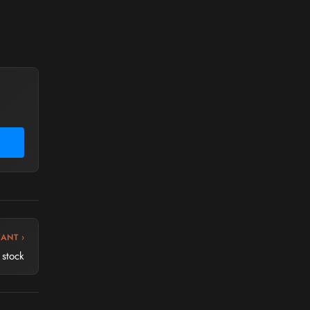
VANT ›
 stock