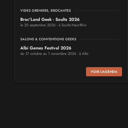
VIDES GRENIERS, BROCANTES
Broc'Land Geek - Soultz 2026
le 20 septembre 2026 - à Soultz-Haut-Rhin
SALONS & CONVENTIONS GEEKS
Albi Games Festival 2026
du 31 octobre au 1 novembre 2026 - à Albi
SALONS & CONVENTIONS GEEKS
VOIR L'AGENDA
Virtual Calais - salon du jeu vidéo et des loisirs
numériques 2026
les 3 et 4 octobre 2026 - à Calais
SALONS & CONVENTIONS GEEKS
Trolls et Légendes 2027
du 26 au 28 mars 2027 - à Mons