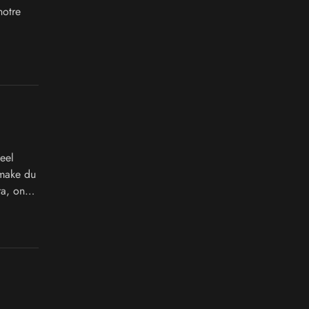
otre
eel
emake du
ra, on