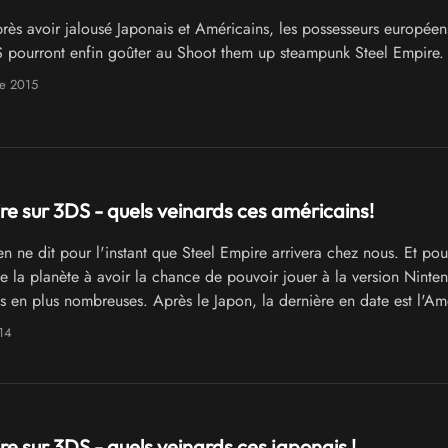
ès avoir jalousé Japonais et Américains, les possesseurs européen
pourront enfin goûter au Shoot them up steampunk Steel Empire.
e 2015
re sur 3DS - quels veinards ces américains!
n ne dit pour l'instant que Steel Empire arrivera chez nous. Et pou
de la planète à avoir la chance de pouvoir jouer à la version Nint
us en plus nombreuses. Après le Japon, la dernière en date est l'Am
Europe ne va pas tarder à réellement trouver le temps long...
014
re sur 3DS - quels veinards ces japonais !