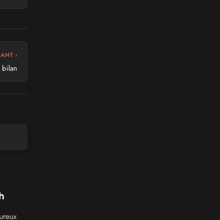
VANT ›
 bilan
h
ureux