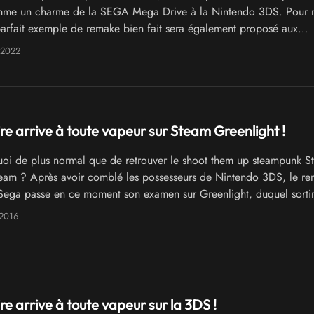
mme un charme de la SEGA Mega Drive à la Nintendo 3DS. Pour n
arfait exemple de remake bien fait sera également proposé aux
e Nintendo Switch
 2022
re arrive à toute vapeur sur Steam Greenlight !
i de plus normal que de retrouver le shoot them up steampunk St
eam ? Après avoir comblé les possesseurs de Nintendo 3DS, le r
 Sega passe en ce moment son examen sur Greenlight, duquel sorti
utur portage sur PC !
 2016
re arrive à toute vapeur sur la 3DS !