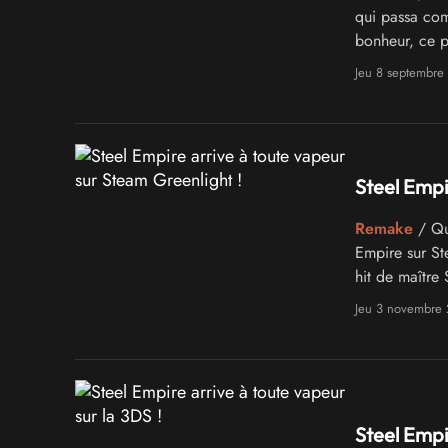
qui passa co
bonheur, ce p
possesseurs d
Jeu 8 septembre
Steel Empi
Remake
/ Quo
Empire sur St
hit de maître
l'espère, un f
Jeu 3 novembre
Steel Empi