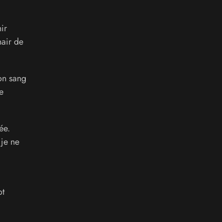
ir
hair de
on sang
e
ée.
 je ne
ot