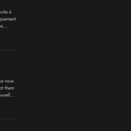
oile à
niquement
si,
urant
us vous
ot them
ouvelle