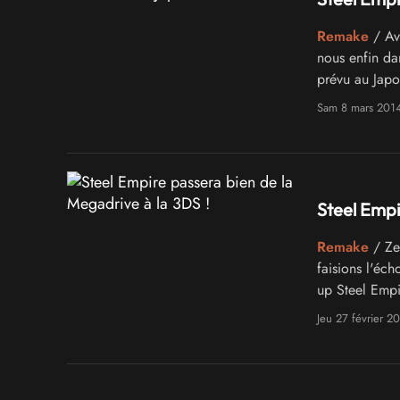
Remake
/ Ava
nous enfin dan
prévu au Japo
chauffant à b
Sam 8 mars 201
mais dont le c
Steel Empi
Remake
/ Zep
faisions l'éc
up Steel Empi
se confirme a
Jeu 27 février 2