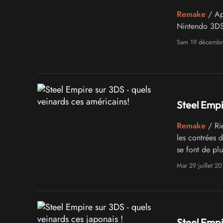
Remake
/ Apr
Nintendo 3DS 
Sam 19 décembr
Steel Empi
Remake
/ Rie
les contrées 
se font de pl
du Nord et l'
Mar 29 juillet 2
Steel Empi