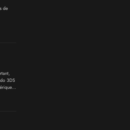
s de
rtant,
endo 3DS
érique