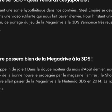
nt une sortie hypothétique dans nos contrées, Steel Empire se dév
s une vidéo rutilante qui nous fait baver d'envie. Pour l'instant u
n, ce portage du jeu de la Megadrive à la 3DS s'annonce très réus
lanc notre jalousie envers le peuple japonais, respectable au deme
4
ul est bordé de nouilles !
re passera bien de la Megadrive à la 3DS !
pelin de joie ! Dans la douce moiteur du mois d’Août dernier, no
ho de la bonne nouvelle propagée par le magazine Famitsu : le Sho
re allait passer de la Megadrive à la Nintendo 3DS en 2014. La n
ujourd'hui, annonçant le jeu pour le mois de Mars au Japon.
014