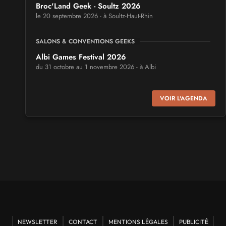
Broc'Land Geek - Soultz 2026
le 20 septembre 2026 - à Soultz-Haut-Rhin
SALONS & CONVENTIONS GEEKS
Albi Games Festival 2026
du 31 octobre au 1 novembre 2026 - à Albi
SALONS & CONVENTIONS GEEKS
VOIR L'AGENDA
Virtual Calais - salon du jeu vidéo et des loisirs
numériques 2026
les 3 et 4 octobre 2026 - à Calais
SALONS & CONVENTIONS GEEKS
Trolls et Légendes 2027
du 26 au 28 mars 2027 - à Mons
CULTURE JAPONAISE ET OTAKU
Mang'Azur 2027
NEWSLETTER
CONTACT
MENTIONS LÉGALES
PUBLICITÉ