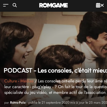
PODCAST - Les consoles, c'était mieu
Culture
-
Medias
/ Les consoles ont-elle perdu leur âme rés
leur caractère - plug'n'play - ? On fait le tour de la que
spécialiste du jeu vidéo, et membre actif de l'associat
par
Rétro-Polo
· publié le 21 septembre 2020 mis à jour le 25 mars 20