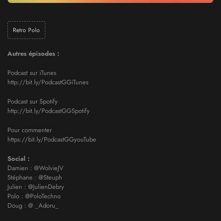
Retro Polo
Autres épisodes :
Podcast sur iTunes
http://bit.ly/PodcastGGiTunes
Podcast sur Spotify
http://bit.ly/PodcastGGSpotify
Pour commenter
https://bit.ly/PodcastGGyouTube
Social :
Damien : @WolvieJV
Stéphane : @Steuph
Julien : @JulienDebry
Polo : @PoloTechno
Doug : @ _Adoru_