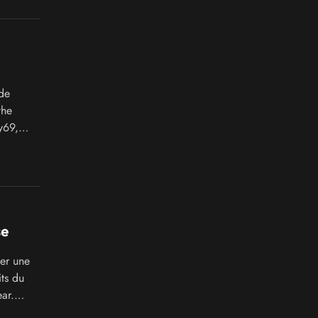
de
the
y69,
nic
se
ler une
ts du
ar.
o