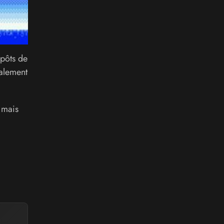
épôts de
galement
 mais