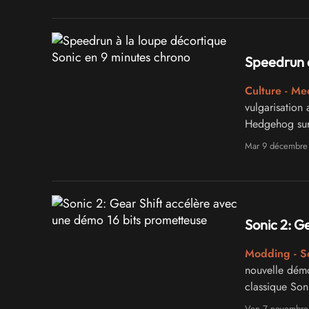
Speedrun à
Culture - Me
vulgarisation
Hedgehog sur 
figure majeur
Mar 9 décembre
3, Sonic & Kn
Sonic 2: G
Modding - S
nouvelle démo
classique Son
Cette seconde
Ven 7 novembre