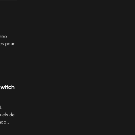
etro
es pour
Switch
L
tuels de
endo