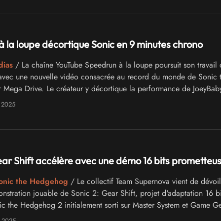
 la loupe décortique Sonic en 9 minutes chrono
dias
/ La chaîne YouTube Speedrun à la loupe poursuit son travail 
 avec une nouvelle vidéo consacrée au record du monde de Sonic 
Mega Drive. Le créateur y décortique la performance de JoeyBab
e de la communauté Sonic qui détient des records sur Sonic 2, So
 2025
uckles et Sonic Mania.
ear Shift accélère avec une démo 16 bits prometteu
onic the Hedgehog
/ Le collectif Team Supernova vient de dévoi
nstration jouable de Sonic 2: Gear Shift, projet d'adaptation 16 bi
ic the Hedgehog 2 initialement sorti sur Master System et Game Ge
 itération marque une évolution significative par rapport à la dém
 2025