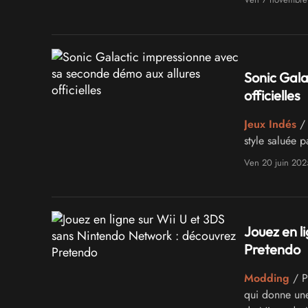
technique pr
Sonic Gala
officielles
Jeux Indés
/ 
style saluée p
Ven 20 juin 202
Jouez en l
Pretendo
Modding
/ P
qui donne une