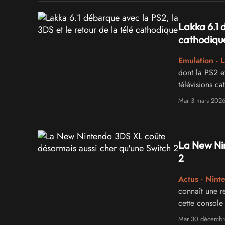
Lakka 6.1 d
cathodiqu
Emulation - 
dont la PS2 e
télévisions ca
Mar 3 mars 202
La New Nin
2
Actus - Nin
connaît une re
cette console
Switch 2, créa
Mar 30 décembr