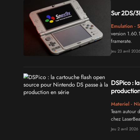
Sur 2DS/3D
Emulation - 
version 1.60.1
framerate.
Jeu 23 avril 202
DSPico : l
production
Materiel - N
Team autour d
chez LaserBea
Jeu 2 avril 2026