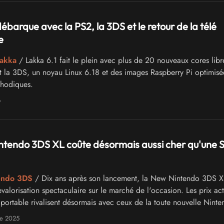
ébarque avec la PS2, la 3DS et le retour de la télé
e
Lakka
/ Lakka 6.1 fait le plein avec plus de 20 nouveaux cores libr
t la 3DS, un noyau Linux 6.18 et des images Raspberry Pi optimisé
thodiques.
6
tendo 3DS XL coûte désormais aussi cher qu'une 
tendo 3DS
/ Dix ans après son lancement, la New Nintendo 3DS X
valorisation spectaculaire sur le marché de l'occasion. Les prix ac
 portable rivalisent désormais avec ceux de la toute nouvelle Nint
nt une situation inédite dans l'univers du jeu vidéo rétro.
e 2025