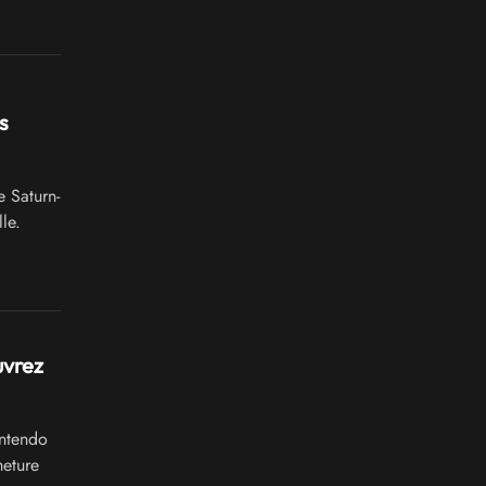
s
 Saturn-
le.
uvrez
intendo
meture