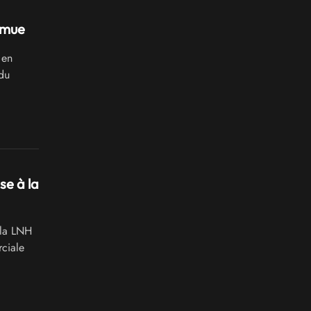
 mue
 en
 du
se à la
 la LNH
ciale