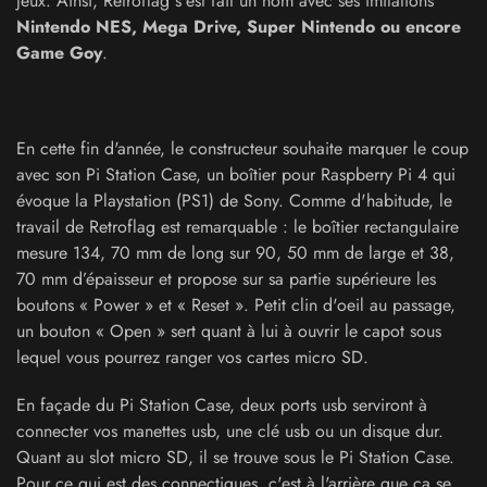
jeux. Ainsi, Retroflag s'est fait un nom avec ses imitations
Nintendo NES, Mega Drive, Super Nintendo ou encore
Game Goy
.
En cette fin d'année, le constructeur souhaite marquer le coup
avec son Pi Station Case, un boîtier pour Raspberry Pi 4 qui
évoque la Playstation (PS1) de Sony. Comme d'habitude, le
travail de Retroflag est remarquable : le boîtier rectangulaire
mesure 134, 70 mm de long sur 90, 50 mm de large et 38,
70 mm d’épaisseur et propose sur sa partie supérieure les
boutons « Power » et « Reset ». Petit clin d'oeil au passage,
un bouton « Open » sert quant à lui à ouvrir le capot sous
lequel vous pourrez ranger vos cartes micro SD.
En façade du Pi Station Case, deux ports usb serviront à
connecter vos manettes usb, une clé usb ou un disque dur.
Quant au slot micro SD, il se trouve sous le Pi Station Case.
Pour ce qui est des connectiques, c'est à l'arrière que ça se