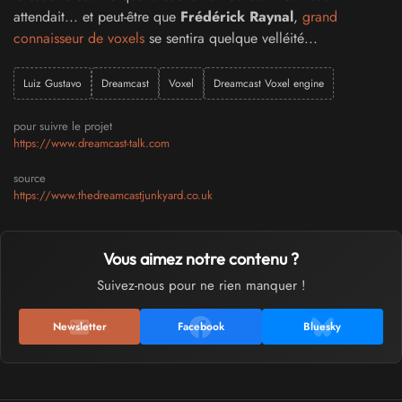
attendait... et peut-être que
Frédérick Raynal
,
grand
connaisseur de voxels
se sentira quelque velléité...
Luiz Gustavo
Dreamcast
Voxel
Dreamcast Voxel engine
pour suivre le projet
https://www.dreamcast-talk.com
source
https://www.thedreamcastjunkyard.co.uk
Vous aimez notre contenu ?
Suivez-nous pour ne rien manquer !
Newsletter
Facebook
Bluesky