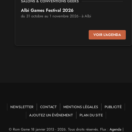
SALONS & CONVENTIONS GEEKS
Albi Games Festival 2026
du 31 octobre au 1 novembre 2026 - à Albi
SALONS & CONVENTIONS GEEKS
VOIR L'AGENDA
Virtual Calais - salon du jeu vidéo et des loisirs
numériques 2026
les 3 et 4 octobre 2026 - à Calais
SALONS & CONVENTIONS GEEKS
Trolls et Légendes 2027
du 26 au 28 mars 2027 - à Mons
CULTURE JAPONAISE ET OTAKU
Mang'Azur 2027
NEWSLETTER
CONTACT
MENTIONS LÉGALES
PUBLICITÉ
les 24 et 25 avril 2027 - à Toulon
AJOUTEZ UN ÉVÉNEMENT
PLAN DU SITE
SALONS & CONVENTIONS GEEKS
© Rom Game 18 janvier 2013 - 2026. Tous droits réservés. Flux :
Agenda
|