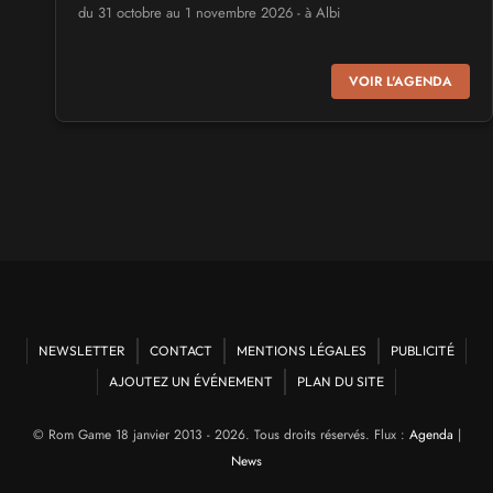
du 31 octobre au 1 novembre 2026 - à Albi
SALONS & CONVENTIONS GEEKS
VOIR L'AGENDA
Virtual Calais - salon du jeu vidéo et des loisirs
numériques 2026
les 3 et 4 octobre 2026 - à Calais
SALONS & CONVENTIONS GEEKS
Trolls et Légendes 2027
du 26 au 28 mars 2027 - à Mons
CULTURE JAPONAISE ET OTAKU
Mang'Azur 2027
NEWSLETTER
CONTACT
MENTIONS LÉGALES
PUBLICITÉ
les 24 et 25 avril 2027 - à Toulon
AJOUTEZ UN ÉVÉNEMENT
PLAN DU SITE
SALONS & CONVENTIONS GEEKS
© Rom Game 18 janvier 2013 - 2026. Tous droits réservés. Flux :
Agenda
|
Play Azur Festival 2027
News
les 17 et 18 avril 2027 - à Nice