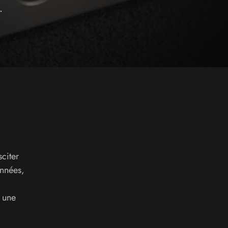
.
citer
années,
 une