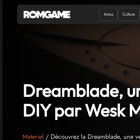
Actus
Culture
Quand ?
Où ?
Dreamblade, u
DIY par Wesk 
Materiel
/ Découvrez la Dreamblade, une ve