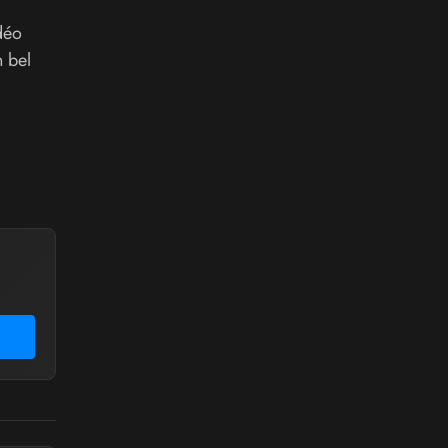
déo
n bel