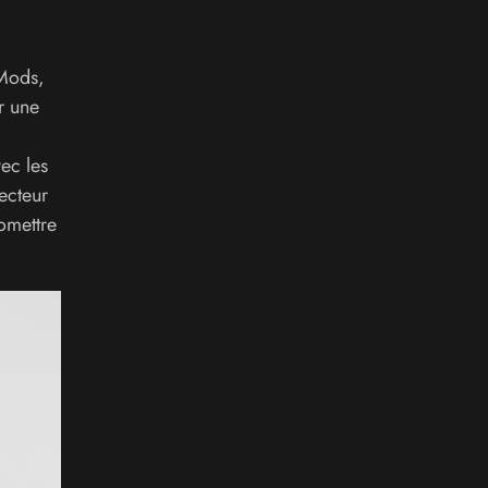
 Mods,
r une
ec les
ecteur
omettre