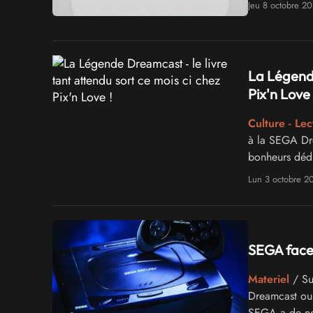
Jeu 8 octobre 2
La Légende
Pix'n Love 
Culture - Lec
à la SEGA Dre
bonheurs dédi
Lun 3 octobre 2
SEGA face 
Materiel
/ Sui
Dreamcast ou 
SEGA a de nou