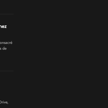
chez
consacré
s de
Drive,