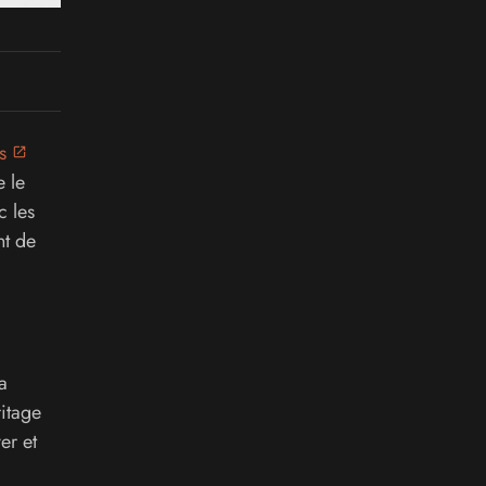
s
 le
c les
nt de
a
itage
er et