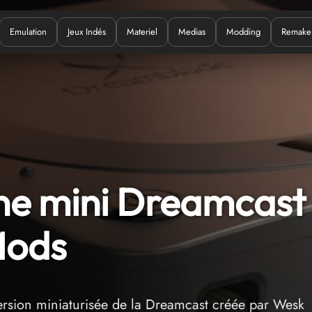
Emulation
Jeux Indés
Materiel
Medias
Modding
Remake
Quoi ?
ne mini Dreamcast
Mods
rsion miniaturisée de la Dreamcast créée par Wesk