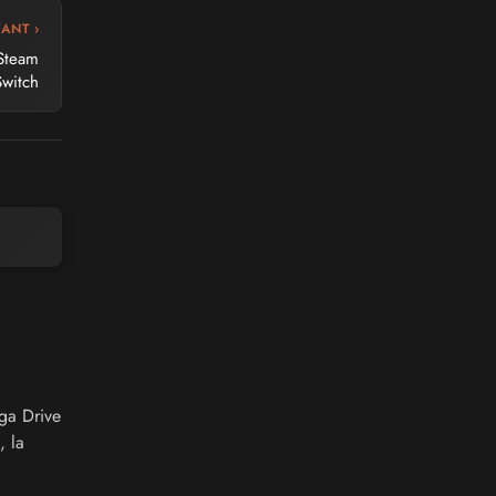
VANT ›
 Steam
Switch
ga Drive
, la